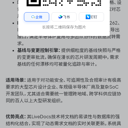
端到端双向追溯体系：
支持从系统级需求、IP规格、设
计约束直至验证用例的跨层级双向追溯，有效应对芯
片流片前严苛的架构评审与功能安全审计。
企微
飞书
钉钉
IP-XACT与多标准合规支持：
原生兼容ISO 26262、
长按将二维码保存为图片
IEC 61508等功能安全标准，并支持定制化导入导出
接口，满足半导体IP复用与多团队协作的数据流转需
求。
基线与变更控制引擎：
提供细粒度的基线快照与严格
的变更审批流，确保在漫长的芯片研发周期中，需求
基线的任何漂移均可被量化追踪与审计。
适用场景：
适用于对功能安全、可追溯性及合规审计有极高
要求的大型芯片设计企业、车规级半导体厂商及复杂SoC
开发团队，尤其适合需要统一管理跨地域、跨学科供应链协
同的百人以上大型研发组织。
优势亮点：
其LiveDocs技术将文档的易读性与数据库的强
结构化结合，实现了动态需求文档的实时关联更新。系统具