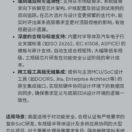
端到端双向可追溯性：
支持从市场级需求、系统级需
求向下拆解至芯片架构、IP核配置及验证测试用例的
双向追踪。在芯片流片与设计变更频繁的迭代中，能
实时评估某条底层需求变更对顶层规格的影响，有效
规避设计遗漏。
深度的合规与标准支持：
内置对半导体及汽车电子行
业关键标准（如ISO 26262、IEC 61508、ASPICE）的
模板与审计支持，自动生成合规矩阵，大幅降低车规
级、工规级芯片研发在功能安全认证阶段的审计成
本。
跨工程工具链无缝集成：
提供与主流MCU/SoC设计
工具（如DOORS、Jira、Enterprise Architect等）的
原生集成接口，实现软硬件协同设计环境下的数据双
向同步，确保需求定义与底层EDA设计环境的逻辑一
致性。
适用场景：
高度适用于对功能安全、合规认证有严格要求的
复杂SoC研发、车规级半导体设计及多供应商协同的大型
芯片项目。对于需要处理海量需求条目、强依赖跨学科系统