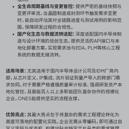
全生命周期基线与变更管控：
提供严密的基线快照与
变更评审流，当晶圆制造或封测环节触发需求变更
时，能自动评估其对全链路进度与测试用例的影响范
围，保障研发过程的合规性。
国产化生态与数据流转适配：
深度适配国内半导体制
造与设计环境的信创生态，提供灵活的API接口与本
地化部署方案，实现需求池与EDA、PLM等核心工程
系统的数据无缝流转。
适用场景：
尤其适用于国内半导体设计公司及IDM厂商内
部，从芯片定义、IP集成、流片验证到量产导入的跨部门需
求协同。对于需要严格遵循质量审计标准、强调研发资产本
地化管控，且面临百人以上多职能团队复杂协作的规模化
企业，ONES能提供坚实的流程支撑。
优势亮点：
其最大亮点在于将复杂的需求工程理论转化为
高度可落地的配置化实践。企业无需从零编码，即可通过自
定义字段与状态机，构建出贴合特定芯片品类的需求管理