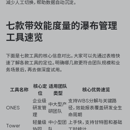
减少人工切换，帮助数据自动沉淀。
七款带效能度量的瀑布管理
工具速览
下面是七款工具的核心信息对比。大家可以先通过表格快
速了解各款工具的定位。明确哪几款更符合团队规模和业
务场景后，再去做深度试用。
核心定
适用团队
工具名称
核心优势速览
位
类型
企业级
支持WBS分解与关键路
中大型产
ONES
研发管
径，效能报表覆盖研发全生
研团队
理
命周期
轻量级
中小型团
上手快，支持甘特图和基础
Tower
协同
队
工时统计