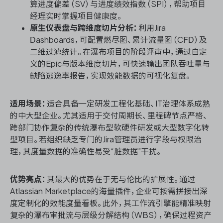
算进度偏差（SV）与进度绩效指数（SPI），帮助项目
经理实时掌握项目健康度。
原生仪表盘与跨维度切片分析：
利用Jira
Dashboards，可配置燃尽图、累计流量图（CFD）及
二维过滤统计。在瀑布项目的阶段评审中，通过自定
义的Epic与版本维度切片，可快速输出团队吞吐量与
缺陷逃逸率报告，实现效能数据的可视化复盘。
适用场景：
适合具备一定研发工程化基础、IT治理体系成熟
的中大型企业。尤其适用于交付周期长、里程碑节点严格、
跨部门协作复杂的传统瀑布型软硬件研发或大型数字化转
型项目。若组织缺乏专门的Jira管理员进行字段与权限治
理，其度量数据的准确性易受“脏数据”干扰。
优势亮点：
其最大的优势在于无与伦比的扩展性。通过
Atlassian Marketplace的海量插件，企业可按需拼接出深
度定制化的效能度量看板。此外，其工作流引擎能精准映射
复杂的瀑布审批流与层级分解结构（WBS），确保过程资产