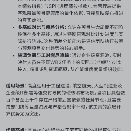
本绩效指数）与SPI（进度绩效指数），为管理层提供
客观衡量项目健康度的量化依据，直接反映瀑布推进
的真实效能。
多基线对比与偏差分析
：允许在项目生命周期不同阶
段保存多个基线，通过甘特图直观对比计划进度与实
际执行轨迹。这种偏差分析能力是评估团队执行效率
与预测项目交付趋势的核心抓手。
资源负荷与工时燃尽追踪
：通过企业级资源池，实时
映射人员在不同WBS任务上的实际工时消耗与计划
投入，精准识别资源瓶颈，从产能维度度量组织效能。
适用场景
：高度适用于工程建设、航空航天、大型制造业及
企业级IT部署等强交付导向的硬核瀑布场景。当项目具备数
百个甚至上千个存在严格前后置依赖的任务节点，且需要
跨部门统筹巨量资源与严格合规审计时，该工具的底层计
算优势尤为突出。
优势亮点
：其最核心的壁垒在于无可匹敌的排程算法与对