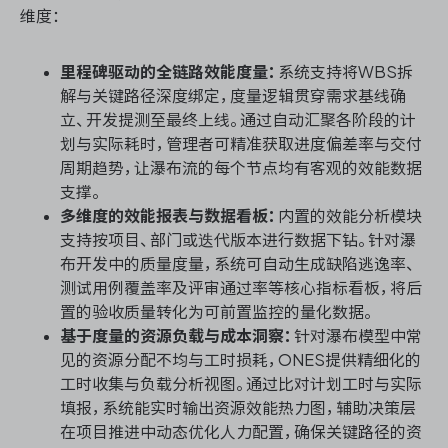
维度：
里程碑驱动的全链路效能度量：
系统支持将WBS拆
解与关键路径深度绑定，度量逻辑贯穿需求基线确
立、开发提测至最终上线。通过自动汇聚各阶段的计
划与实际耗时，管理者可精准获取进度偏差率与交付
周期趋势，让瀑布流的每个节点均有客观的效能数据
支撑。
多维度的效能报表与数据看板：
内置的效能分析模块
支持按项目、部门或迭代版本进行数据下钻。针对瀑
布开发中的质量度量，系统可自动生成缺陷逃逸率、
测试用例覆盖率及评审通过率等核心指标看板，将后
置的验收质量转化为可前置监控的量化数据。
基于度量的资源负载与成本洞察：
针对瀑布模型中常
见的资源分配不均与工时损耗，ONES提供精细化的
工时收集与负载分析视图。通过比对计划工时与实际
填报，系统能实时输出资源效能热力图，辅助决策层
在项目推进中动态优化人力配置，确保关键路径的资