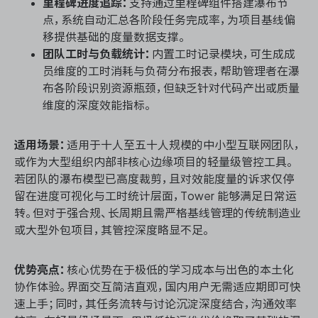
里程碑进度追踪：
支持通过里程碑组件搭建瀑布节
点，系统自动汇总各阶段任务完成率，为项目基线偏
移提供基础的度量数据支撑。
团队工时与负载统计：
内置工时记录模块，可生成成
员维度的工时消耗与负荷分布报表，帮助管理者在瀑
布各阶段识别资源瓶颈，但缺乏针对代码产出或质量
维度的深度效能指标。
适用场景：
适用于十人至五十人规模的中小型互联网团队，
或作为大型组织内部非核心边缘项目的轻量级管控工具。
若团队的瀑布模型已高度裁剪，且对效能度量的诉求仅停
留在进度可视化与工时统计层面，Tower 能够满足日常运
转。但对于强合规、长周期且需严格基线管理的传统制造业
或大型外包项目，其管控深度略显不足。
优势亮点：
核心优势在于极低的学习成本与出色的本土化
协作体验。界面交互简洁直观，国内用户无需适应期即可快
速上手；同时，其任务流转与讨论沉淀深度结合，沟通效率