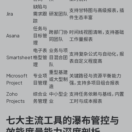
缺陷与
支持甘特图与高级报表，插
Jira
需求跟
研发团队
件生态丰富
踪
任务与
跨部门协
时间线视图清晰，支持基础
Asana
目标管
同团队
工作量报表
理
电子表
业务与项
支持复杂公式与自动化，报
Smartsheet
格型管
目混合团
表自定义程度高
理
队
重型基建
Microsoft
专业项
关键路径与资源平衡能力
或大型制
Project
目管理
强，支持多项目组合报表
造
Zoho
综合业
中小型企
支持任务依赖与基线，内置
Projects
务管理
业
工时与成本报表
七大主流工具的瀑布管控与
效能度量能力深度剖析