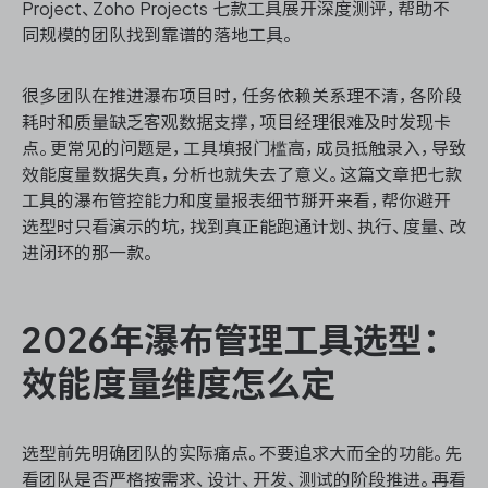
Project、Zoho Projects 七款工具展开深度测评，帮助不
同规模的团队找到靠谱的落地工具。
ONES 资讯
很多团队在推进瀑布项目时，任务依赖关系理不清，各阶段
耗时和质量缺乏客观数据支撑，项目经理很难及时发现卡
点。更常见的问题是，工具填报门槛高，成员抵触录入，导致
效能度量数据失真，分析也就失去了意义。这篇文章把七款
工具的瀑布管控能力和度量报表细节掰开来看，帮你避开
选型时只看演示的坑，找到真正能跑通计划、执行、度量、改
进闭环的那一款。
2026年瀑布管理工具选型：
效能度量维度怎么定
选型前先明确团队的实际痛点。不要追求大而全的功能。先
看团队是否严格按需求、设计、开发、测试的阶段推进。再看