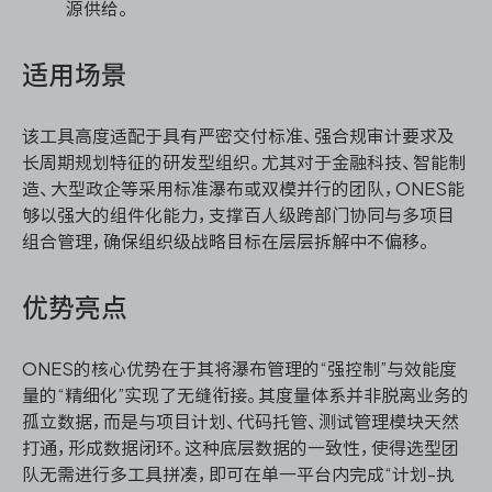
源供给。
适用场景
该工具高度适配于具有严密交付标准、强合规审计要求及
长周期规划特征的研发型组织。尤其对于金融科技、智能制
造、大型政企等采用标准瀑布或双模并行的团队，ONES能
够以强大的组件化能力，支撑百人级跨部门协同与多项目
组合管理，确保组织级战略目标在层层拆解中不偏移。
优势亮点
ONES的核心优势在于其将瀑布管理的“强控制”与效能度
量的“精细化”实现了无缝衔接。其度量体系并非脱离业务的
孤立数据，而是与项目计划、代码托管、测试管理模块天然
打通，形成数据闭环。这种底层数据的一致性，使得选型团
队无需进行多工具拼凑，即可在单一平台内完成“计划-执