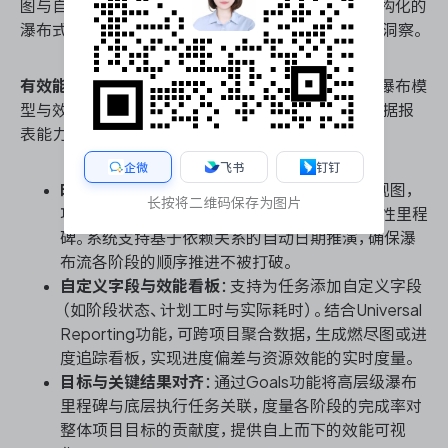
图与自定义字段的深度组合，Asana同样能够支撑结构化的
瀑布式项目管理，并在效能度量方面提供直观的数据洞察。
有效能度量功能的瀑布管理能力核心能力
：Asana在瀑布模
型与效能度量的结合上，主要依赖其时间线管控与数据报
表能力：
企微
飞书
钉钉
时间线与里程碑管控
：通过甘特图式的时间线视图，
长按将二维码保存为图片
项目经理可直观设定任务的前置依赖关系与硬性里程
碑。系统支持基于依赖关系的自动日期推演，确保瀑
布流各阶段的顺序推进不被打破。
自定义字段与效能看板
：支持为任务添加自定义字段
（如阶段状态、计划工时与实际耗时）。结合Universal
Reporting功能，可跨项目聚合数据，生成燃尽图或进
度追踪看板，实现进度偏差与资源效能的实时度量。
目标与关键结果对齐
：通过Goals功能将高层级瀑布
里程碑与底层执行任务关联，度量各阶段的完成率对
整体项目目标的贡献度，提供自上而下的效能可视