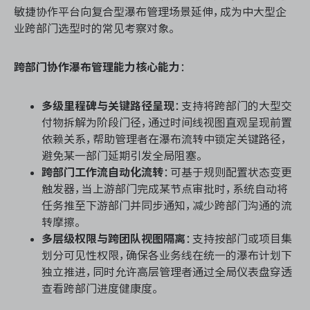
敏捷协作平台向复合型瀑布管理场景延伸，成为中大型企
业跨部门选型时的常见考察对象。
跨部门协作瀑布管理能力核心能力
：
多级里程碑与关键路径呈现
：支持将跨部门的大型交
付物拆解为阶段门径，通过时间线视图直观呈现前置
依赖关系，帮助管理者在瀑布流转中锁定关键路径，
避免某一部门延期引发全局阻塞。
跨部门工作流自动化流转
：可基于规则配置状态变更
触发器，当上游部门完成某节点审批时，系统自动将
任务推至下游部门并同步通知，减少跨部门沟通的流
转摩擦。
多层级权限与跨团队视图隔离
：支持按部门或项目集
划分可见性权限，确保各业务线在统一的瀑布计划下
独立推进，同时允许高层管理者通过全局仪表盘穿透
查看跨部门进度健康度。