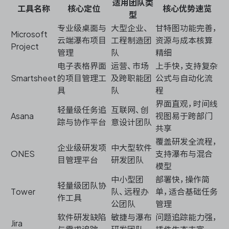
适用团队类
工具名称
核心定位
核心优势速览
型
专业级桌面与
大型企业、
甘特图功能完善，
Microsoft
云端瀑布项目
工程制造团
资源与成本核算
Project
管理
队
精细
电子表格界面
运营、市场
上手快，支持复杂
Smartsheet
的项目管理工
及跨职能团
公式与自动化流
具
队
程
界面直观，时间线
轻量级任务追
互联网、创
Asana
视图易于跨部门
踪与协作平台
意设计团队
共享
覆盖研发全流程，
企业级研发项
中大型软件
ONES
支持瀑布与混合
目管理平台
研发团队
模型
中小型团
部署快，操作简
轻量级团队协
Tower
队、远程办
单，适合基础任务
作工具
公团队
管理
软件研发缺陷
敏捷与瀑布
问题追踪能力强，
Jira