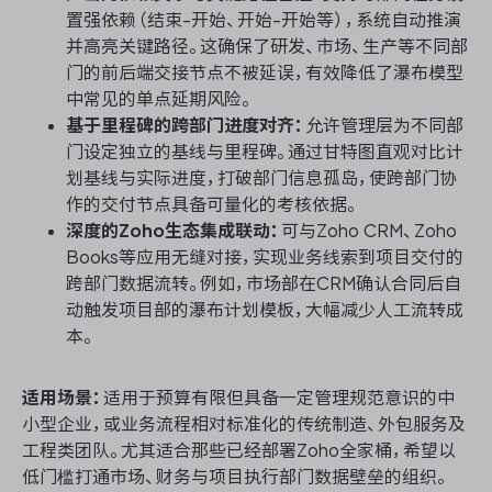
置强依赖（结束-开始、开始-开始等），系统自动推演
并高亮关键路径。这确保了研发、市场、生产等不同部
门的前后端交接节点不被延误，有效降低了瀑布模型
中常见的单点延期风险。
基于里程碑的跨部门进度对齐：
允许管理层为不同部
门设定独立的基线与里程碑。通过甘特图直观对比计
划基线与实际进度，打破部门信息孤岛，使跨部门协
作的交付节点具备可量化的考核依据。
深度的Zoho生态集成联动：
可与Zoho CRM、Zoho
Books等应用无缝对接，实现业务线索到项目交付的
跨部门数据流转。例如，市场部在CRM确认合同后自
动触发项目部的瀑布计划模板，大幅减少人工流转成
本。
适用场景：
适用于预算有限但具备一定管理规范意识的中
小型企业，或业务流程相对标准化的传统制造、外包服务及
工程类团队。尤其适合那些已经部署Zoho全家桶，希望以
低门槛打通市场、财务与项目执行部门数据壁垒的组织。