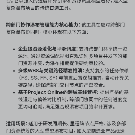
台。它以强大的进度计算引擎和资源调度模型著称，是大型
复杂瀑布项目的传统首选工具。
跨部门协作瀑布管理能力核心能力：
该工具在应对跨部门
复杂瀑布协同时，核心体现在以下方面：
企业级资源池化与平滑调度：
支持跨部门共享统一资
源池，通过资源调配视图直观识别多项目并发下的部
门资源冲突，为瀑布排期提供硬约束校验。
多级WBS与关键路径精准推演：
支持复杂的任务依赖
（FS、SS、FF、SF）与前置后置逻辑推算，自动计算关
键路径，确保跨部门交付节点的严密咬合。
基于Project Online的跨域基线管控：
提供严格的基
线设定与偏差对比机制，跨部门协同中的任何进度变
更均可追溯，满足强合规瀑布项目的审计要求。
适用场景：
适用于研发周期长、里程碑节点严格、涉及多部
门资源统筹的大型重型瀑布项目。如大型制造业产品线迭