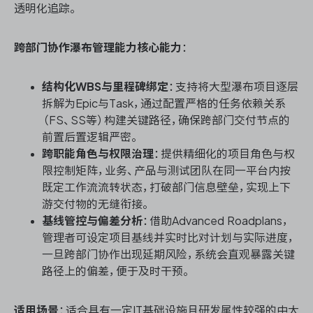
透明化追踪。
跨部门协作瀑布管理能力核心能力
：
结构化WBS与里程碑绑定
：支持将大型瀑布项目逐层
拆解为Epic与Task，通过配置严格的任务依赖关系
（FS、SS等）构建关键路径，确保跨部门交付节点的
前置后置逻辑严密。
跨职能角色与权限治理
：提供精细化的项目角色与权
限控制矩阵，业务、产品与测试团队在同一平台内按
既定工作流流转状态，打破部门信息壁垒，实现上下
游交付物的无缝衔接。
基线管控与偏差分析
：借助Advanced Roadplans，
管理者可设定项目基线并实时比对计划与实际进度，
一旦跨部门协作出现延期风险，系统会直观暴露关键
路径上的偏差，便于及时干预。
适用场景
：适合具有一定IT基础设施且研发属性较强的中大