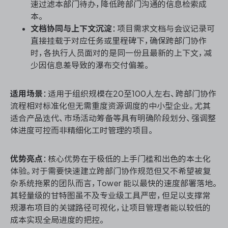
速过滤本部门待办，降低跨部门沟通的信息检索成
本。
文档协同与上下文沉淀
：项目需求文档与会议记录可
直接挂载于对应任务或里程碑下，确保跨部门协作
时，各执行人员面对的是同一份且最新的上下文，减
少因信息差导致的瀑布交付偏差。
适用场景
：适用于组织规模在20至100人左右、跨部门协作
流程相对标准化但无需重度资源调度的中小型企业。尤其
适合产品迭代、市场活动筹备等具有明确阶段划分、强调整
体进度可控而非精细化工时管理的项目。
优势亮点
：核心优势在于极低的上手门槛和出色的本土化
体验。对于需要快速建立跨部门协作规范但又不希望被复
杂系统拖累的团队而言，Tower 能以最快的速度部署落地。
其轻量级的甘特图虽不及专业级工具严密，但足以支撑常
规瀑布项目的关键路径可视化，让项目管理者能以较低的
成本实现全局进度的把控。