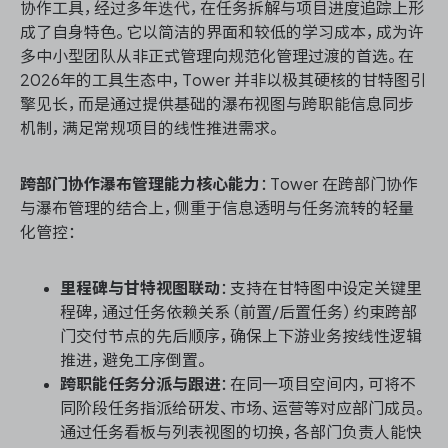
协作工具，经过多年迭代，在任务拆解与项目进度追踪上形
成了自身特色。它以简洁的界面和较低的学习成本，成为许
多中小型团队从非正式管理向规范化管理过渡的首选。在
2026年的工具生态中，Tower 并非以极其硬核的甘特图引
擎见长，而是通过提供基础的瀑布视图与跨职能信息同步
机制，满足常规项目的线性推进需求。
跨部门协作瀑布管理能力核心能力
：Tower 在跨部门协作
与瀑布管理的结合上，侧重于信息透明与任务流转的轻量
化管控：
里程碑与甘特视图联动
：支持在甘特图中设定关键里
程碑，通过任务依赖关系（前置/后置任务）约束跨部
门交付节点的先后顺序，确保上下游业务按线性逻辑
推进，避免工序倒置。
跨职能任务分派与跟进
：在同一项目空间内，可将不
同阶段任务指派给研发、市场、运营等对应部门成员。
通过任务看板与列表视图的切换，各部门负责人能快