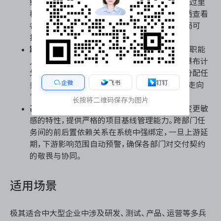
结构，确保跨部门任务层层嵌套且逻辑严密。通过里
程碑节点设置与关键路径法，管理层可实时穿透查看
各业务线的进度健康度，保障瀑布交付节奏全局可
控。
跨职能资源池与工时统筹：
打破部门墙，将不同职能
人员纳入统一资源池进行排班与负载评估。在瀑布计
划排期时，系统能根据技能标签与可用性智能分配任
企微
飞书
钉钉
务，避免资源冲突，让跨部门协同从“被动协调”走向
“主动调度”。
长按将二维码保存为图片
基线锁定与跨节点依赖管理：
针对瀑布模型对变更敏
感的特性，提供严格的项目基线管理能力。跨部门任
务间的前后置依赖关系在系统中强绑定，一旦上游延
期，下游影响范围自动预警，确保各部门对交付契约
的敬畏与协同。
适用场景
极其适合中大型企业中涉及研发、测试、产品、运营等多兵