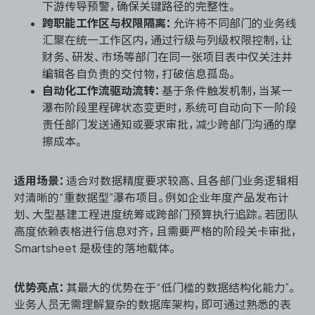
下游传导预警，确保关键路径的完整性。
跨职能工作区与权限隔离：
允许将不同部门的业务线
汇聚在统一工作区内，通过行级与列级权限控制，让
财务、研发、市场等部门在同一张项目表中仅关注并
编辑各自负责的交付物，打破信息孤岛。
自动化工作流驱动流转：
基于条件触发机制，当某一
瀑布阶段里程碑状态变更时，系统可自动向下一阶段
责任部门发送通知或要求审批，减少跨部门沟通的摩
擦成本。
适用场景：
适合对数据精度要求较高、且各部门业务逻辑相
对清晰的“重数据型”瀑布项目。例如企业年度产品发布计
划、大型基建工程进度统筹或跨部门预算执行追踪。若团队
高度依赖表格进行信息对齐，且需要严格的阶段关卡审批，
Smartsheet 是极佳的落地载体。
优势亮点：
其最大的优势在于“低门槛的数据结构化能力”。
业务人员无需理解复杂的数据库架构，即可通过熟悉的表