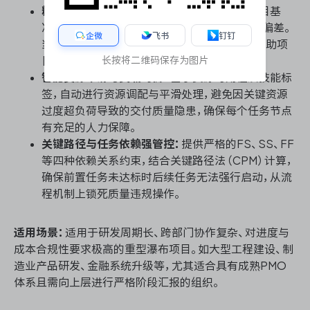
精准的基准对比与偏差控制：
支持设定多重项目基
准，通过挣值管理（EVM）实时监控进度与成本偏差。
企微
飞书
钉钉
当关键路径出现延期风险时，系统自动预警，帮助项
长按将二维码保存为图片
目经理及时干预，防止质量滑坡。
智能资源平滑与负载均衡：
基于资源可用性及技能标
签，自动进行资源调配与平滑处理，避免因关键资源
过度超负荷导致的交付质量隐患，确保每个任务节点
有充足的人力保障。
关键路径与任务依赖强管控：
提供严格的FS、SS、FF
等四种依赖关系约束，结合关键路径法（CPM）计算，
确保前置任务未达标时后续任务无法强行启动，从流
程机制上锁死质量违规操作。
适用场景：
适用于研发周期长、跨部门协作复杂、对进度与
成本合规性要求极高的重型瀑布项目。如大型工程建设、制
造业产品研发、金融系统升级等，尤其适合具有成熟PMO
体系且需向上层进行严格阶段汇报的组织。