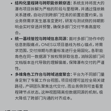
结构化里程碑与跨职能依赖穿透：
系统支持将庞大的
瀑布项目拆解为严格的阶段与里程碑，并通过强依赖
关系建模，自动识别跨部门任务的前置后置约束。当
业务侧需求发生基准变更时，研发与测试侧的排期影
响会实时穿透并预警，确保多部门交付节奏高度咬
合。
统一基线管控与跨域信息同源：
面对多部门协作中的
信息割裂痛点，ONES以项目基线为核心锚点，将需
求范围、交付排期与质量标准进行全局固化。各职能
角色在同一数据源下按权限获取信息，消除因部门间
文档版本迭代导致的理解偏差，保障瀑布交付的严谨
性。
多维角色工作台与跨域进度聚合：
平台为不同部门量
身定制了专属工作台视图。项目经理可监控全局关键
路径，产研团队聚焦迭代交付，而业务侧则可查看里
程碑节点状态。这种视图隔离但数据同源的机制，极
大降低了跨部门沟通的对齐成本。