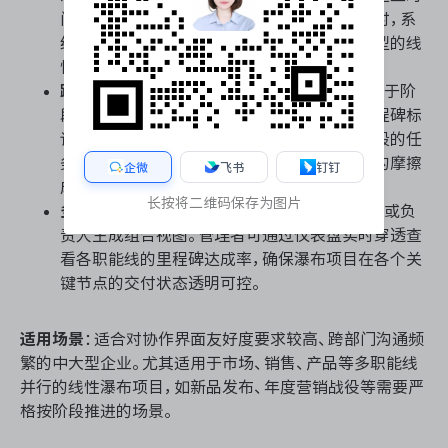
间与前置依赖关系。当跨部门的前序阶段延期时，系
统会自动提示后续任务的排期风险，为瀑布模型的线
性推进提供硬性约束。
跨职能工作流自动化
：通过规则引擎，可配置基于阶
段状态的自动流转。例如当研发部门将特定里程碑标
记为完成时，系统自动向测试部门分配下一阶段的任
务包并通知相关干系人，有效削减跨部门沟通的摩擦
企微
飞书
钉钉
成本。
长按将二维码保存为图片
多维度进度追踪与汇报
：支持按部门、项目阶段或负
责人生成组合视图。管理者可通过仪表盘实时穿透查
看各职能线的里程碑达成率，确保瀑布项目在各个关
键节点的交付状态透明可控。
适用场景
：适合对协作界面友好度要求较高、跨部门沟通频
繁的中大型企业。尤其适用于市场、销售、产品等多职能线
并行的线性瀑布项目，如新品发布、年度营销战役等需要严
格按阶段推进的场景。