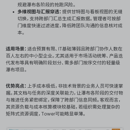
规避瀑布各阶段的抢跑风险。
多维视图与汇报穿透：
提供甘特图与看板视图的无缝
切换，支持跨部门汇总生成汇报数据。管理者可按部
门维度快速过滤进度，降低跨团队沟通的信息核对成
本。
适用场景：
适合预算有限、IT基础薄弱且跨部门协作人数在
百人左右的中小型企业。尤其适用于市场活动统筹、产品迭
代发布等具有明确阶段划分、需多部门按序交付的轻量级
瀑布项目。
优势亮点：
上手成本极低，非技术背景的业务人员可快速掌
握。其文档与任务的深度关联能力，让瀑布各阶段的交付物
与推进任务紧密绑定，保障了跨部门信息同频。客观而言，
其资源负载与成本核算模块较基础，若组织需处理复杂的
矩阵式资源调度，Tower可能略显单薄。