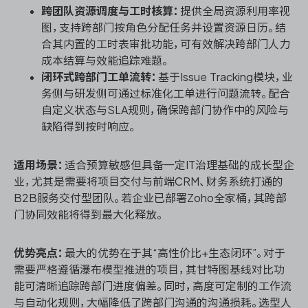
跨团队资源调度与工时核算：
提供全局资源利用率视
图，支持跨部门按角色分配任务并设置资源日历。结
合其内置的工时表审批功能，可有效解决跨部门人力
成本结算与效能追踪难题。
闭环式跨部门工单流转：
基于Issue Tracking模块，业
务侧与研发侧可通过标准化工单进行问题流转。配合
自定义状态与SLA规则，确保跨部门协作中的风险与
缺陷得到按时响应。
适用场景：
适合预算敏感但具备一定IT治理基础的成长型企
业，尤其是需要将项目交付与前端CRM、财务系统打通的
B2B服务交付型团队。若企业已部署Zoho全家桶，其跨部
门协同效能将得到最大化释放。
优势亮点：
最大的优势在于其“高性价比+生态闭环”。对于
需要严格遵循瀑布模型推进的项目，其甘特图基线对比功
能可清晰追踪跨部门进度偏差。同时，高度可定制的工作流
与自动化规则，大幅降低了跨部门沟通的沟通损耗。选型人