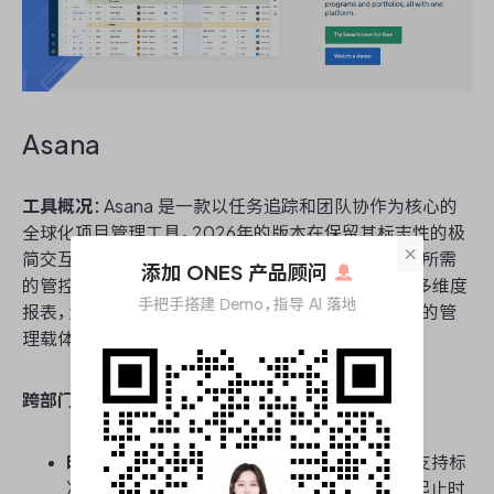
Asana
工具概况
：Asana 是一款以任务追踪和团队协作为核心的
全球化项目管理工具。2026年的版本在保留其标志性的极
×
简交互体验基础上，进一步强化了企业级跨部门协作所需
添加 ONES 产品顾问
的管控深度。它通过时间线视图、工作流自动化以及多维度
手把手搭建 Demo，指导 AI 落地
报表，为需要跨职能协同的瀑布式项目提供了可视化的管
理载体。
跨部门协作瀑布管理能力核心能力
：
时间线与阶段依赖管理
：Asana 的时间线视图支持标
准的甘特图操作，能够直观设定上下游任务的起止时