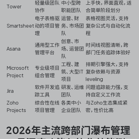
轻量级团队
中小型跨
上手快，界面直观，适
Tower
协作
职能团队
合简单阶段划分
电子表格驱
运营、财
表格视图灵活，支持
Smartsheet
动的项目管
务、市场团
复杂公式与自动化流
理
队
程
创意、市
通用型工作
时间线视图清晰，跨
Asana
场、运营团
管理平台
部门任务追踪体验好
队
工程、建
排期引擎强大，支持
Microsoft
专业级项目
筑、大型IT
复杂依赖与资源
Project
组合管理
项目
leveling
软件开发追
研发、运维
问题追踪能力强，支
Jira
踪工具
团队
持自定义工作流
Zoho
综合性在线
各类中小
与Zoho生态集成紧
Projects
项目管理
企业团队
密，性价比高
2026年主流跨部门瀑布管理