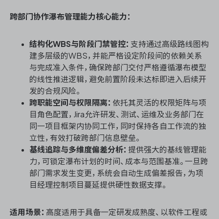
跨部门协作瀑布管理能力核心能力：
结构化WBS与阶段门禁管控：
支持通过高级路线图构
建多层级的WBS，并能严格设定阶段间的依赖关系
与完成准入条件，确保跨部门交付严格遵循瀑布模型
的线性推进逻辑，避免前置阶段未达标即进入后续开
发的合规风险。
跨职能空间与权限隔离：
依托其灵活的权限矩阵与项
目角色配置，Jira允许研发、测试、运维及业务部门在
同一项目框架内协同工作，同时保持各自工作流的独
立性，有效打破跨部门信息壁垒。
基线追踪与多维度偏差分析：
提供强大的基线管理能
力，可锁定瀑布计划的时间、成本与范围基准。一旦跨
部门需求发生变更，系统会自动生成偏差报告，为项
目经理控制项目蔓延提供硬性数据支撑。
适用场景：
高度适用于具备一定研发成熟度、以软件工程或