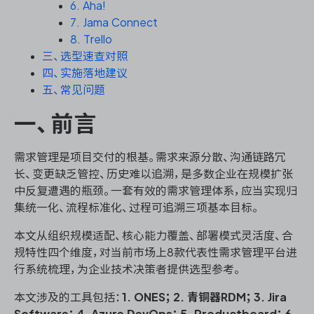
资源和工时管理
6. Aha!
7. Jama Connect
8. Trello
服务台和工单管理
三、选型速查对照
四、实施落地建议
IPD 研发管理
五、常见问题
ASPICE 研发管理
一、前言
需求管理是项目交付的根基。需求来源分散、沟通链路冗
长、变更缺乏管控、历史难以追溯，是多数企业在规模扩张
ONES 资讯
中反复遭遇的瓶颈。一套有效的需求管理体系，应当实现归
集统一化、流程标准化、过程可追溯三项基本目标。
本文从组织规模适配、核心能力覆盖、部署模式灵活度、合
规特性四个维度，对当前市场上8款代表性需求管理平台进
行系统梳理，为企业技术决策者提供选型参考。
本文涉及的工具包括：
1. ONES；2. 青铜器RDM；3. Jira
Software；4. Azure DevOps；5. Productboard；6.