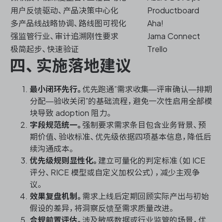
用户反馈驱动、产品决策中心化
Productboard
多产品线战略协调、路线图可视化
Aha!
强监管行业、审计追溯刚性要求
Jama Connect
极简起步、快速验证
Trello
四、实施落地建议
最小闭环先行。
优先跑通”需求收集—评审确认—排期
分配—验收关闭”的基础流程，避免一次性启用全部模
块导致 adoption 阻力。
字段规范统一。
强制要求需求条目包含业务背景、预
期价值、验收标准、优先级依据四项基本信息，降低后
续沟通成本。
优先级规则显性化。
建立可量化的判定标准（如 ICE
评分、RICE 模型或自定义加权公式），减少主观争
议。
效果复盘机制。
需求上线后定期回顾实际产出与初始
假设的差异，将洞察反馈至需求质量改进。
合规前置评估。
涉及敏感数据或行业监管的场景，优