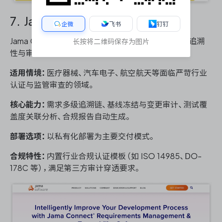
7. Jama Connect
企微
飞书
钉钉
Jama Connect 专为高监管行业设计，其架构围绕可追溯
长按将二维码保存为图片
性与审计就绪性展开。
适用情境：
医疗器械、汽车电子、航空航天等面临严苛行业
认证与监管审查的领域。
核心能力：
需求多级追溯链、基线冻结与变更审计、测试覆
盖度关联分析、合规报告自动生成。
部署选项：
以私有化部署为主要交付模式。
合规特性：
内置行业合规认证模板（如 ISO 14985、DO-
178C 等），满足第三方审计穿透要求。