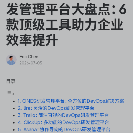
ONES Assistant
发管理平台大盘点：6
款顶级工具助力企业
效率提升
敏捷研发管理
企业知识库管理
Eric Chen
2026-07-05
瀑布项目管理
目录
测试管理
1. ONES研发管理平台：全方位的DevOps解决方案
研发效能管理
2. Jira：灵活的DevOps研发管理平台
3. Trello：简洁直观的DevOps研发管理平台
DevOps
4. ClickUp：多功能的DevOps研发管理平台
5. Asana：协作导向的DevOps研发管理平台