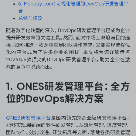
资源和工时管理
6. Monday.com：可视化管理的DevOps研发管理平
台
服务台和工单管理
总结与建议
随着数字化转型的深入，DevOps研发管理平台已成为企业
IPD 研发管理
提升研发效率的关键工具。然而，面对市场上琳琅满目的选
择，如何挑选一款既能满足团队协作需求，又能实现流程优
ASPICE 研发管理
化的平台成为了许多企业的困扰。本文将为您详细盘点
2026年6款顶尖的DevOps研发管理平台，助力企业在激
烈的竞争中脱颖而出。
ONES 资讯
1. ONES研发管理平台：全方
位的DevOps解决方案
ONES研发管理平台
是国内领先的企业级研发管理平台，
能够实现端到端的软件研发管理。从流程管理、进度管理、
团队协作、效能改进、开放拓展等方面，落地各类研发管理