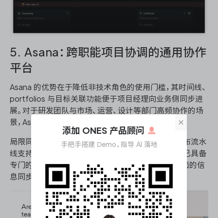
5. Asana：跨职能项目协调的通用协作
平台
Asana 的优势在于降低非技术角色的使用门槛，其时间线、
portfolios 与目标关联功能便于项目经理向业务侧同步进
展。对于研发团队与市场、运营、设计等部门高频协作的场
×
景，Asana 提供了相对中立的协作空间。
添加 ONES 产品顾问
局限同样明显：缺乏原生的代码关联、测试管理与发布流水
手把手搭建 Demo，指导 AI 落地
线支持，研发专业数据的沉淀深度不足。若技术团队已具备
专门的 DevOps 工具链，Asana 更适合作为项目层面的信
息同步层而非核心研发管理平台。