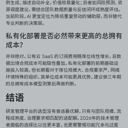
例生成、描述自动补全，价值较易量化；后者如风险预测、资
源调度建议，需结合团队数据质量与反馈闭环成熟度评估。
当前阶段，AI 更宜定位为降低重复劳动的辅助层，而非替代
专业判断的决策层。
私有化部署是否必然带来更高的总拥有
成本？
并非绝对。公有云 SaaS 的订阅费用随席位线性增长，且数
据出境合规成本可能隐性叠加。私有化部署的前期基础设
施投入较高，但长期看对于席位规模大、合规要求严、网络
环境特殊的组织，其单位成本可能更具优势。建议做三年期
的总拥有成本模型测算后再做判断。
结语
研发管理平台的选型没有普适最优解，只有与团队规模、流
程成熟度、治理要求相匹配的适配解。2026年的技术管理
者面临的选择比以往更丰富，也更需警惕功能冗余与过度