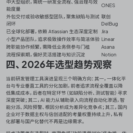
中大型组织，需统一研发全流程、强治理与效
ONES
能度量
外包交付或验收敏感型团队，聚焦缺陷与测试
联创
闭环
DelBug
已全球化部署，依赖 Atlassian 生态深度定制
Jira
小型产品团队，追求极致操作效率与简洁体验
Linear
跨职能协作频繁，需降低业务侧参与门槛
Asana
流程探索期，偏好灵活搭建与知识沉淀
Notion
四、2026年选型趋势观察
当前研发管理工具演进呈现三个明确方向：其一，一体化平
台与专业垂直工具的分化加剧，前者追求流程全覆盖以降
低集成成本，后者在特定环节（如缺陷分析、测试智能）寻求
深度突破；其二，AI 能力从辅助录入向流程自动化渗透，智
能分派、风险预警、根因分析成为差异化竞争点；其三，国内
企业对于数据主权与信创适配的考量权重持续上升，私有
化部署与国产化替代不再是边缘需求。