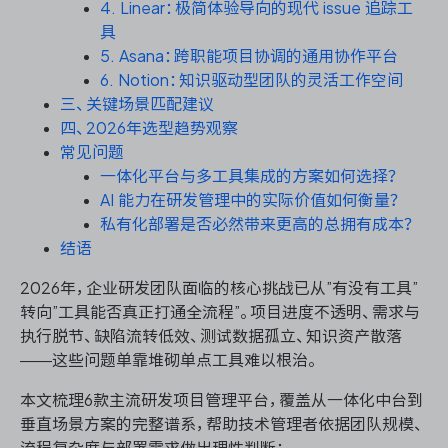
资源和工时管理
4. Linear：极简体验导向的现代 issue 追踪工
具
5. Asana：跨职能项目协调的通用协作平台
服务台和工单管理
6. Notion：知识驱动型团队的灵活工作空间
三、关键场景匹配建议
IPD 研发管理
四、2026年选型趋势观察
常见问题
ASPICE 研发管理
一体化平台与多工具集成的方案如何选择？
AI 能力在研发管理中的实际价值如何衡量？
私有化部署是否必然带来更高的总拥有成本？
结语
ONES 资讯
2026年，企业研发团队面临的核心挑战已从”有没有工具”
转向”工具能否真正打通全流程”。项目进度不透明、需求与
执行脱节、缺陷流转低效、测试数据孤立、知识资产散落
——这些问题单靠堆砌单点工具难以根治。
本文梳理6款主流研发项目管理平台，覆盖从一体化中台到
垂直场景方案的完整谱系，帮助技术管理者依据团队规模、
流程复杂度与部署需求做出理性判断：