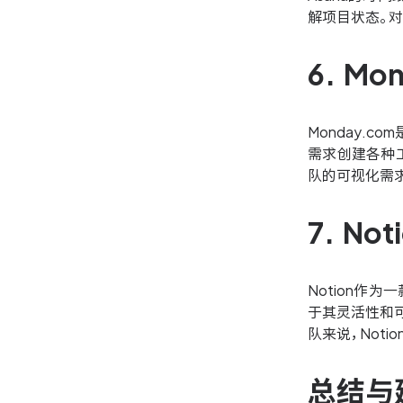
解项目状态。对
6. M
Monday.
需求创建各种工
队的可视化需
7. N
Notion作
于其灵活性和
队来说，Not
总结与