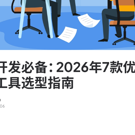
服务台和工单管理
队资
轻松响应与解决客户反馈
ASPICE 研发管理
助力车企高效研发
开发必备：2026年7款
工具选型指南
n
-06