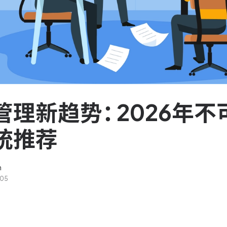
服务台和工单管理
队资
轻松响应与解决客户反馈
ASPICE 研发管理
助力车企高效研发
管理新趋势：2026年不
统推荐
n
-05