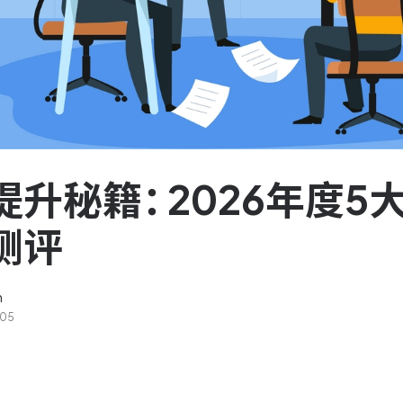
服务台和工单管理
队资
轻松响应与解决客户反馈
ASPICE 研发管理
助力车企高效研发
提升秘籍：2026年度
测评
n
-05