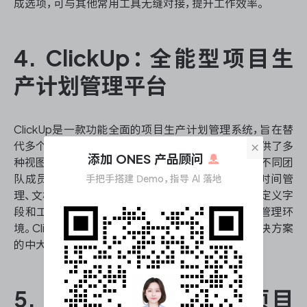
成选项，可与其他常用工具无缝对接，提升工作效率。
4. ClickUp：全能型项目生
产计划管理平台
ClickUp是一款功能全面的项目生产计划管理系统，旨在替
×
代多个分散的工具，实现工作流程的统一管理。它提供了多
添加 ONES 产品顾问
种视图选项，包括列表、看板、甘特图、日历等，满足不同团
队成员的偏好。ClickUp的特色功能包括目标跟踪、时间管
手把手搭建 Demo，指导 AI 落地
理、文档协作和自动化工作流程等。该平台还支持自定义字
段和工作空间，使团队能够根据特定需求定制项目管理环
境。ClickUp适合需要灵活且功能丰富的项目管理解决方案
的中大型团队。
5. Asana：协作导向的项目