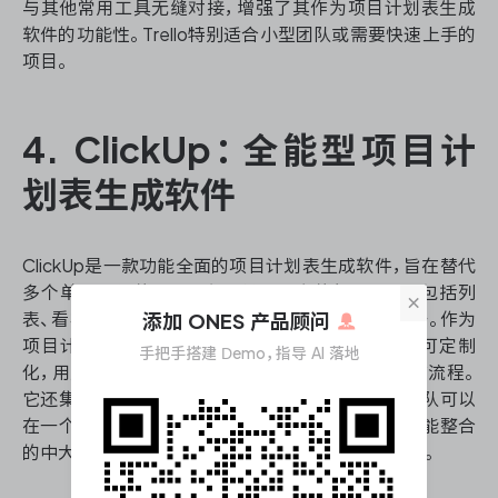
与其他常用工具无缝对接，增强了其作为项目计划表生成
软件的功能性。Trello特别适合小型团队或需要快速上手的
项目。
4. ClickUp：全能型项目计
划表生成软件
ClickUp是一款功能全面的项目计划表生成软件，旨在替代
多个单一功能的工具。它提供了丰富的视图选项，包括列
×
表、看板、甘特图、日历等，满足不同团队成员的偏好。作为
添加 ONES 产品顾问
项目计划表生成软件，ClickUp的一大特点是高度可定制
手把手搭建 Demo，指导 AI 落地
化，用户可以根据需求设置自定义字段、状态和工作流程。
它还集成了文档、目标跟踪、时间管理等功能，使团队可以
在一个平台上完成所有工作。ClickUp适合需要多功能整合
的中大型团队，特别是那些希望减少工具数量的组织。