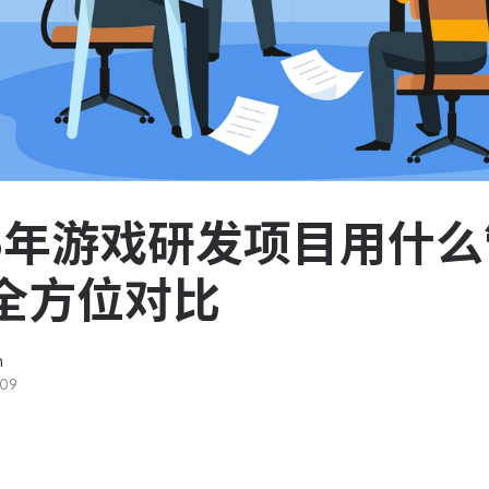
服务台和工单管理
队资
轻松响应与解决客户反馈
ASPICE 研发管理
助力车企高效研发
26年游戏研发项目用什
全方位对比
n
-09