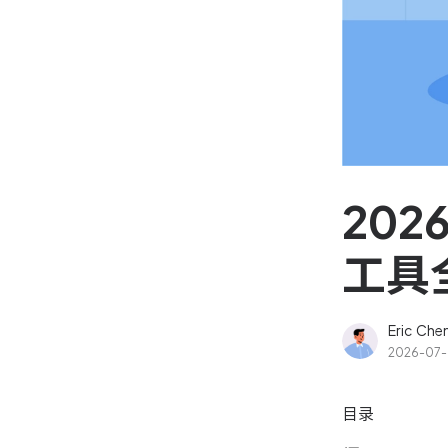
资源和工时管理
高效合理地规划和利用团
源
IPD 研发管理
驱动企业创新增长
20
工具
Eric Che
2026-07
目录