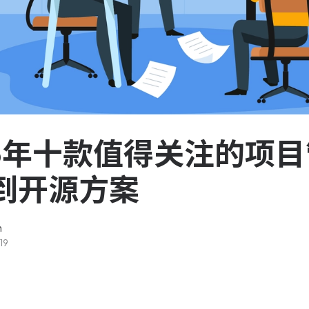
服务台和工单管理
队资
轻松响应与解决客户反馈
ASPICE 研发管理
助力车企高效研发
26年十款值得关注的项
到开源方案
n
19