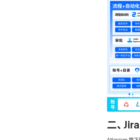
二、J
Atlassia