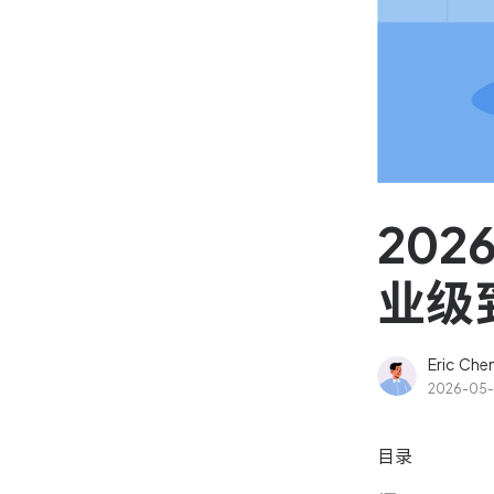
资源和工时管理
高效合理地规划和利用团
源
IPD 研发管理
驱动企业创新增长
20
业级
Eric Che
2026-05-
目录