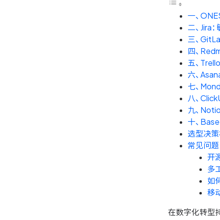
一、ON
二、Ji
三、Git
四、Red
五、Tre
六、As
七、Mon
八、Cli
九、No
十、Bas
选型决策
常见问题
开
多
如
移
在数字化转型