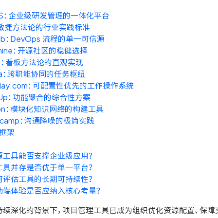
ES：企业级研发管理的一体化平台
ra：敏捷方法论的行业实践标准
Lab：DevOps 流程的单一可信源
mine：开源社区的稳健选择
llo：看板方法论的直观实现
ana：跨职能协同的任务枢纽
day.com：可配置性优先的工作操作系统
ckUp：功能聚合的综合性方案
tion：模块化知识网络的构建工具
ecamp：沟通降噪的极简实践
框架
源工具能否支撑企业级应用？
工具并存是否优于单一平台？
何评估工具的长期可持续性？
动端体验是否应纳入核心考量？
持续深化的背景下，项目管理工具已成为组织优化资源配置、保障