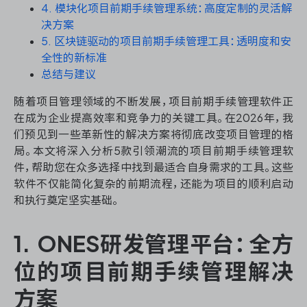
资源和工时管理
4. 模块化项目前期手续管理系统：高度定制的灵活解
决方案
服务台和工单管理
5. 区块链驱动的项目前期手续管理工具：透明度和安
全性的新标准
总结与建议
IPD 研发管理
随着项目管理领域的不断发展，项目前期手续管理软件正
ASPICE 研发管理
在成为企业提高效率和竞争力的关键工具。在2026年，我
们预见到一些革新性的解决方案将彻底改变项目管理的格
局。本文将深入分析5款引领潮流的项目前期手续管理软
件，帮助您在众多选择中找到最适合自身需求的工具。这些
软件不仅能简化复杂的前期流程，还能为项目的顺利启动
ONES 资讯
和执行奠定坚实基础。
1. ONES研发管理平台：全方
位的项目前期手续管理解决
方案