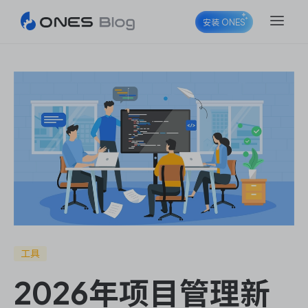
安装 ONES
ONES Project
ONES Wiki
ONES Desk
工具
2026年项目管理新