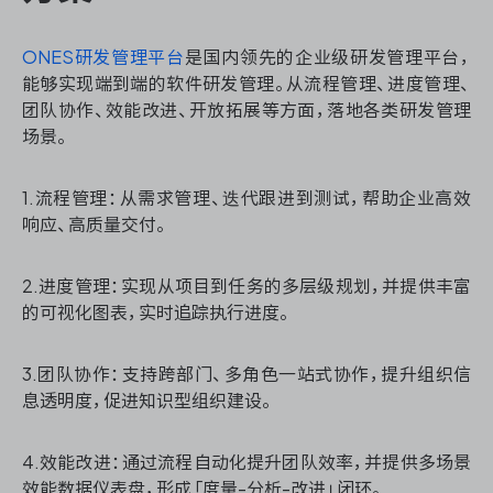
ONES研发管理平台
是国内领先的企业级研发管理平台，
能够实现端到端的软件研发管理。从流程管理、进度管理、
ONES 资讯
团队协作、效能改进、开放拓展等方面，落地各类研发管理
场景。
1.流程管理：从需求管理、迭代跟进到测试，帮助企业高效
响应、高质量交付。
2.进度管理：实现从项目到任务的多层级规划，并提供丰富
的可视化图表，实时追踪执行进度。
3.团队协作：支持跨部门、多角色一站式协作，提升组织信
息透明度，促进知识型组织建设。
4.效能改进：通过流程自动化提升团队效率，并提供多场景
效能数据仪表盘，形成「度量-分析-改进」闭环。