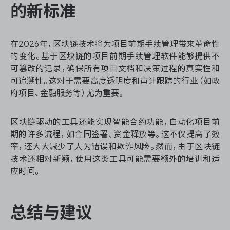
的新标准
在2026年，区块链技术将为项目前期手续管理带来革命性
的变化。基于区块链的项目前期手续管理软件能够提供不
可篡改的记录，确保所有项目文档和决策过程的真实性和
可追溯性。这对于需要高度透明度和审计跟踪的行业（如政
府项目、金融服务等）尤为重要。
区块链驱动的工具还能实现智能合约功能，自动化项目前
期的许多流程，如合同签署、资金释放等。这不仅提高了效
率，还大大减少了人为错误和欺诈风险。然而，由于区块链
技术还相对新颖，使用这类工具可能需要额外的培训和适
应时间。
总结与建议