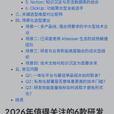
资源和工时管理
5. Notion：知识沉淀与灵活数据库的结合
6. ClickUp：功能聚合型全能选手
三、关键选型维度对比矩阵
服务台和工单管理
四、场景化选型建议
场景一：多产品线、强合规要求的中大型技术企
IPD 研发管理
业
场景二：已深度使用 Atlassian 生态的成熟敏捷
ASPICE 研发管理
团队
场景三：研发与业务职能高度融合的成长型组
织
场景四：技术文档与知识沉淀为首要诉求
ONES 资讯
五、常见问题
Q1：一体化平台与最佳单品组合如何取舍？
Q2：私有化部署是否意味着更高的技术门槛？
Q3：研发效能度量指标如何选取才避免形式
化？
结语
2026年值得关注的6款研发