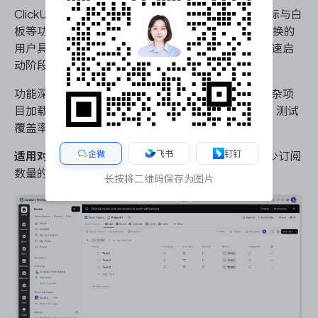
ClickUp试图在单一平台内整合任务、文档、聊天、目标与白
板等功能，其”Everything view”理念对厌恶多工具切换的
用户具有吸引力。功能模块的广度使其在小型团队快速启
动阶段具备性价比。
功能深度与系统稳定性是其争议点：部分用户反馈复杂项
目加载性能下降，且研发专属功能（如代码 diff 关联、测试
覆盖率追踪）仍待完善。
企微
飞书
钉钉
适用对象
：初创期技术团队、工具预算有限且希望减少订阅
数量的过渡性选择。
长按将二维码保存为图片