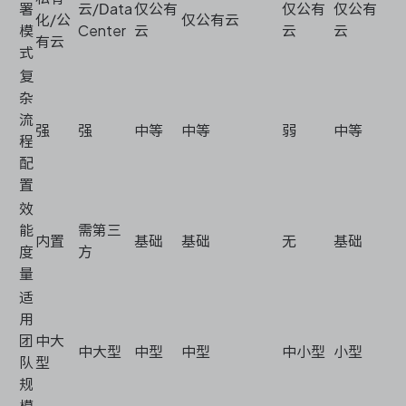
署
云/Data
仅公有
仅公有
仅公有
化/公
仅公有云
模
Center
云
云
云
有云
式
复
杂
流
强
强
中等
中等
弱
中等
程
配
置
效
能
需第三
内置
基础
基础
无
基础
度
方
量
适
用
团
中大
中大型
中型
中型
中小型
小型
队
型
规