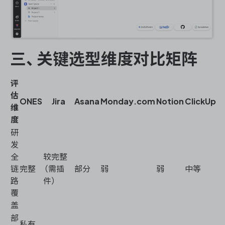
三、关键选型维度对比矩阵
评
估
ONES
Jira
Asana
Monday.com
Notion
ClickUp
维
度
研
发
全
较完整
链
完整
（需插
部分
弱
弱
中等
路
件）
覆
盖
部
私有