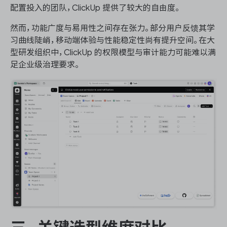
配置投入的团队，ClickUp 提供了较大的自由度。
然而，功能广度与易用性之间存在张力。部分用户反馈其学
习曲线陡峭，移动端体验与性能稳定性尚有提升空间。在大
型研发组织中，ClickUp 的权限模型与审计能力可能难以满
足企业级治理要求。