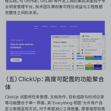
程实践。与 GitHub、GitLab 等开发工具的集成深度弱于专
业研发管理平台，技术团队需权衡可视化收益与工程数据
完整性之间的关系。
（五）ClickUp：高度可配置的功能聚合
体
ClickUp 试图将任务管理、文档协作、目标追踪与时间记录
等功能整合于单一界面，其”Everything 视图”允许用户自
定义数据呈现方式。对于希望减少工具数量、愿意接受较高