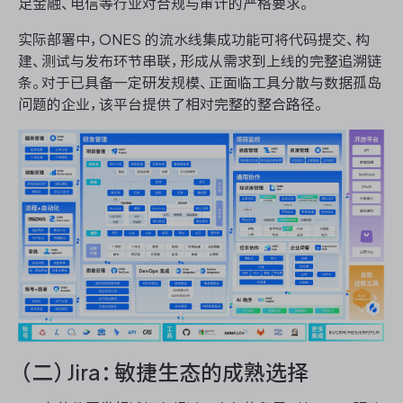
足金融、电信等行业对合规与审计的严格要求。
实际部署中，ONES 的流水线集成功能可将代码提交、构
建、测试与发布环节串联，形成从需求到上线的完整追溯链
条。对于已具备一定研发规模、正面临工具分散与数据孤岛
问题的企业，该平台提供了相对完整的整合路径。
（二）Jira：敏捷生态的成熟选择