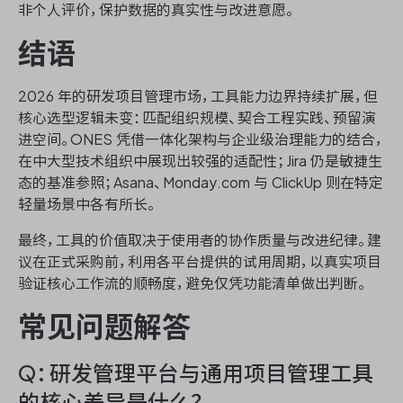
非个人评价，保护数据的真实性与改进意愿。
结语
2026 年的研发项目管理市场，工具能力边界持续扩展，但
核心选型逻辑未变：匹配组织规模、契合工程实践、预留演
进空间。ONES 凭借一体化架构与企业级治理能力的结合，
在中大型技术组织中展现出较强的适配性；Jira 仍是敏捷生
态的基准参照；Asana、Monday.com 与 ClickUp 则在特定
轻量场景中各有所长。
最终，工具的价值取决于使用者的协作质量与改进纪律。建
议在正式采购前，利用各平台提供的试用周期，以真实项目
验证核心工作流的顺畅度，避免仅凭功能清单做出判断。
常见问题解答
Q：研发管理平台与通用项目管理工具
的核心差异是什么？