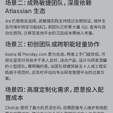
场景二：成熟敏捷团队，深度依赖
Atlassian 生态
Jira 仍是稳妥选择。其敏捷实践支持经过长期验证，插件生
态可填补特定功能缺口。若团队已积累大量 JQL 查询与自
动化规则，迁移至其他平台的沉没成本需纳入考量。
场景三：初创团队或跨职能轻量协作
Asana 或 Monday.com 更为合适。两者上手门槛较低，可
视化呈现对非技术干系人友好，适合产品、设计与研发混编
的小型团队。需明确的是，当团队规模突破五十人或工程实
践趋于规范时，应及时评估向专业研发管理平台的过渡方
案。
场景四：高度定制化需求，愿意投入配
置成本
ClickUp 提供了最大的灵活空间，但需配备专人维护系统配