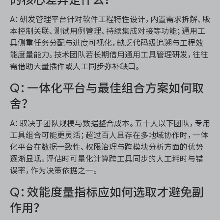
A：研发管理平台针对软件工程特性设计，内置需求拆解、版
本控制关联、测试用例管理、持续集成对接等功能；通用工
具侧重任务分配与进度可视化，缺乏代码级追溯与工程效
能度量能力。技术团队若长期借用通用工具管理研发，往往
需借助大量插件或人工同步弥补缺口。
Q：一体化平台与最佳组合方案如何取
舍？
A：取决于团队规模与数据整合成本。五十人以下团队，专用
工具组合可能更灵活；超过百人且存在多地域协作时，一体
化平台在数据一致性、权限治理与跨模块分析方面的优势
逐渐显现。评估时可量化计算跨工具同步的人工耗时与错
误率，作为决策依据之一。
Q：效能度量指标应如何选取才避免副
作用？