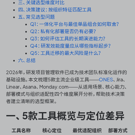
资源和工时管理
三、关键选型维度对比
四、决策建议：按组织特征匹配工具
五、常见选型问题
服务台和工单管理
Q1：一体化平台与最佳单品组合如何取舍？
Q2：私有化部署是否仍有必要？
IPD 研发管理
Q3：如何评估工具的长期演进能力？
Q4：研发效能度量应从哪些指标起步？
ASPICE 研发管理
Q5：工具迁移的最大风险是什么？
六、总结
2026年，研发项目管理软件已成为技术团队标准化运作的
基础设施。本文梳理5款主流企业级工具——
ONES
、Jira、
ONES 资讯
Linear、Asana、Monday.com——从适用场景、核心能力、
部署模式与组织适配性四个维度展开分析，帮助技术决策
者建立清晰的选型框架。
一、5款工具概览与定位差异
工具名称
核心定位
最优适配组织
部署方式