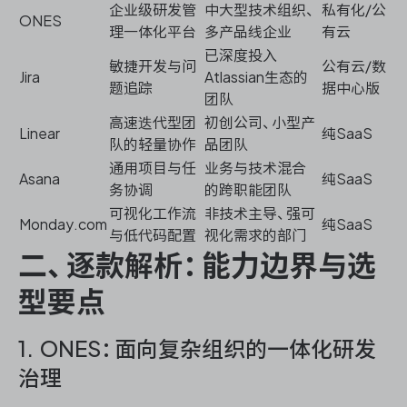
企业级研发管
中大型技术组织、
私有化/公
ONES
理一体化平台
多产品线企业
有云
已深度投入
敏捷开发与问
公有云/数
Jira
Atlassian生态的
ONES 资讯
题追踪
据中心版
团队
高速迭代型团
初创公司、小型产
Linear
纯SaaS
队的轻量协作
品团队
通用项目与任
业务与技术混合
Asana
纯SaaS
务协调
的跨职能团队
可视化工作流
非技术主导、强可
Monday.com
纯SaaS
与低代码配置
视化需求的部门
二、逐款解析：能力边界与选
型要点
1. ONES：面向复杂组织的一体化研发
治理