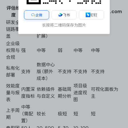
评估维
ONES
Jira
Linear
Asana
Monday.com
度
企微
飞书
钉钉
研发全
较完整
长按将二维码保存为图片
链路覆
完整
（需插件
部分
弱
弱
盖
扩展）
企业级
权限与
强
中等
弱
中等
中等
合规
数据中心
私有化
支持
版（额外
不支持
不支持
不支持
部署
成本）
效能度
项目级
内置深
依赖插件
基础周
可视化面板为
量与报
进度视
度指标
与自定义
期分析
主
表
图
中等
上手周
（需配
较长
极短
短
短
期
置）
典型团
50人
20-500
5-30
10-100