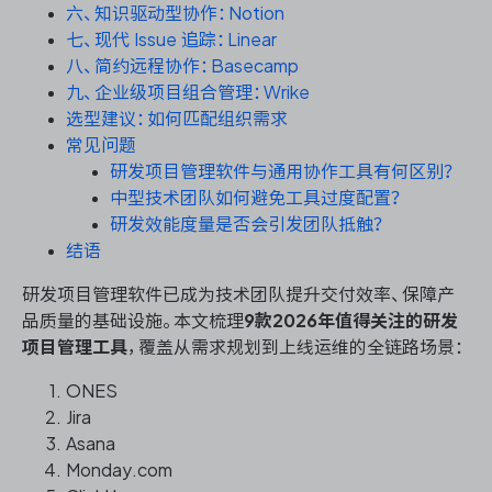
资源和工时管理
六、知识驱动型协作：Notion
七、现代 Issue 追踪：Linear
服务台和工单管理
八、简约远程协作：Basecamp
九、企业级项目组合管理：Wrike
选型建议：如何匹配组织需求
IPD 研发管理
常见问题
研发项目管理软件与通用协作工具有何区别？
ASPICE 研发管理
中型技术团队如何避免工具过度配置？
研发效能度量是否会引发团队抵触？
结语
研发项目管理软件已成为技术团队提升交付效率、保障产
ONES 资讯
品质量的基础设施。本文梳理
9款2026年值得关注的研发
项目管理工具
，覆盖从需求规划到上线运维的全链路场景：
ONES
Jira
Asana
Monday.com