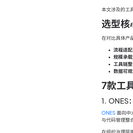
本文涉及的工
选型核
在对比具体产
流程适配
规模承载
工具链整
数据可观
7款工
1. ON
ONES
面向中
与代码管理整
在组织治理层面