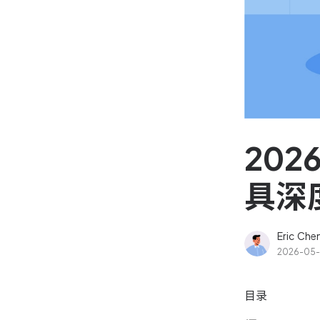
资源和工时管理
高效合理地规划和利用团
源
IPD 研发管理
驱动企业创新增长
20
具深
Eric Che
2026-05-
目录