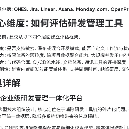
具包括：
ONES、Jira、Linear、Asana、Monday.com、OpenPr
心维度：如何评估研发管理工具
品前，建议从以下四个层面建立评估框架：
度
：是否支持敏捷、瀑布或混合开发模式，能否自定义工作流与状
力
：权限体系的颗粒度、跨项目数据聚合能力、大规模并发用户的
合
：与代码仓库、CI/CD流水线、文档体系、通讯工具的连接深度
测性
：是否内置研发效能度量体系，支持周期时间、缺陷密度、交
具详解
ES：企业级研发管理一体化平台
大型技术组织设计，核心定位在于消除研发工具链的碎片化问题。
合至统一数据层，降低多系统切换带来的信息损耗。
，ONES 支持复杂流程配置与精细化权限模型，能够满足跨部