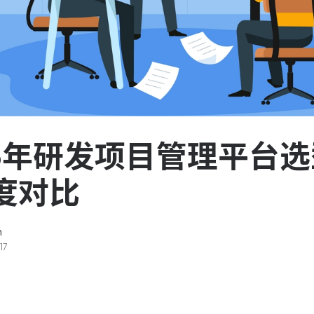
服务台和工单管理
队资
轻松响应与解决客户反馈
ASPICE 研发管理
助力车企高效研发
26年研发项目管理平台选
度对比
n
17