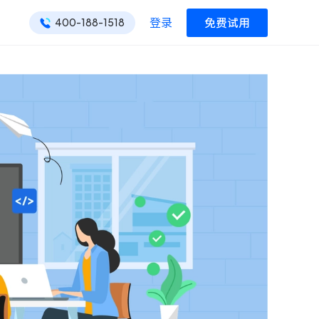
登录
免费试用
400-188-1518
ONES 资讯
ONES 资讯