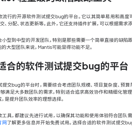
另一款流行的开源软件测试提交bug的平台。它以其简单易用和高度
交、分配、状态更新等。此外，它还支持插件扩展，可以根据需求
常适合小型到中型的开发团队，特别是那些需要一个简单直接的缺
的大型团队来说，Mantis可能显得功能不足。
适合的软件测试提交bug的平台
试提交bug的平台时，需要综合考虑团队规模、项目复杂度、预算
能够满足大多数团队的需求，特别适合追求高效协作和精细化管理
成，是提升团队效率的理想选择。
款工具，都建议先进行试用，以确保其功能和使用体验符合团队需
官网
了解更多信息并开始免费试用。选择合适的软件测试提交bu