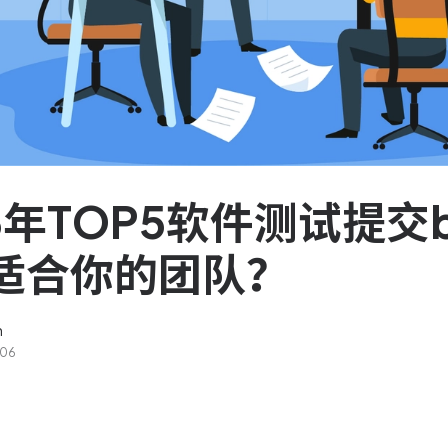
服务台和工单管理
队资
轻松响应与解决客户反馈
ASPICE 研发管理
助力车企高效研发
26年TOP5软件测试提交
适合你的团队？
n
-06