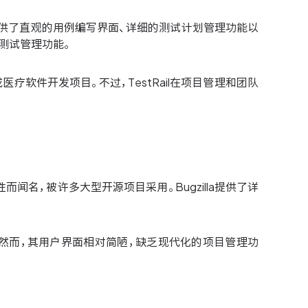
它提供了直观的用例编写界面、详细的测试计划管理功能以
的测试管理功能。
软件开发项目。不过，TestRail在项目管理和团队
而闻名，被许多大型开源项目采用。Bugzilla提供了详
目。然而，其用户界面相对简陋，缺乏现代化的项目管理功