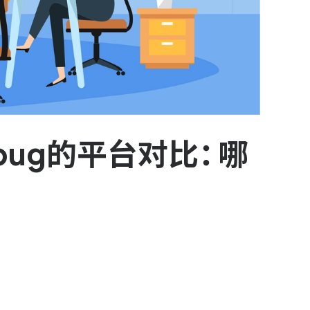
bug的平台对比：哪