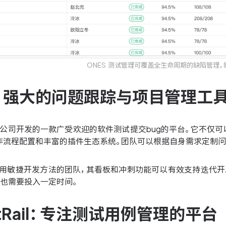
ONES 测试管理可覆盖全生命周期的缺陷管理
ira：强大的问题跟踪与项目管理工
lassian公司开发的一款广受欢迎的软件测试提交bug的平台。它不
作流程配置和丰富的插件生态系统。团队可以根据自身需求定制问
合采用敏捷开发方法的团队，其看板和冲刺功能可以有效支持迭代开发
置也需要投入一定时间。
estRail：专注测试用例管理的平台