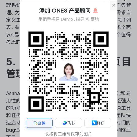
×
理系统搭建方面提供了灵活的解决方案。它集成了任务管
添加 ONES 产品顾问
理、文档协作、时间追踪等多种功能，允许用户根据需求自
手把手搭建 Demo，指导 AI 落地
定义工作空间。ClickUp的优势在于其丰富的视图选项（列
表、看板、甘特图等）和强大的自动化功能。对于寻求全面
yet易用的bug管理系统的团队来说，ClickUp是一个值得
考虑的选择。
5. Asana：注重协作的项目
管理平台
Asana在bug管理系统搭建方面提供了一个平衡性能和易
用性的解决方案。它的界面设计简洁明了，同时又不乏强大
的功能。Asana特别擅长团队协作，提供了丰富的沟通工具
和任务依赖关系管理。它的工作流程模板可以帮助团队快
速启动项目，适合各种规模的团队使用。然而，相比专门的
企微
飞书
钉钉
bug追踪工具，Asana在某些特定的开发者需求上可能略显
长按将二维码保存为图片