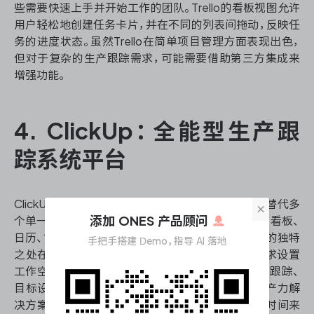
些需要快速上手并开始工作的团队。Trello的看板视图允许
用户轻松地创建任务卡片，并在不同的列表间拖动，反映任
务的进度状态。虽然Trello在简单项目管理方面表现出色，
但对于复杂的生产跟踪需求，可能需要借助第三方集成来
增强功能。
4. ClickUp：全能型生产跟
踪系统平台
ClickUp是一款功能丰富的生产跟踪系统工具，旨在替代多
×
添加 ONES 产品顾问
个单一功能的工具。它提供了多种视图选项，如列表、看板、
日历、甘特图等，满足不同团队成员的偏好。ClickUp的独特
手把手搭建 Demo，指导 AI 落地
之处在于其高度可定制性，用户可以根据自己的需求设置
工作空间、项目和任务。此外，ClickUp还提供了时间跟踪、
目标设定和文档协作等功能，使其成为一站式的生产力解
决方案。然而，由于功能众多，新用户可能需要一些时间来