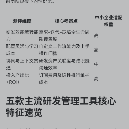
前团队规模下的性价比。
中小企业适配
测评维度
核心考察点
权重
研发效能流转能
需求-迭代-缺陷全生命周
高
力
期覆盖度
配置灵活与学习
自定义工作流能力及上手
高
成本
操作门槛
协同与上下文贯
研发资产关联度与跨职能
中
通
沟通效率
投入产出比
订阅费用及隐性推行维护
高
（ROI）
成本
五款主流研发管理工具核心
特征速览