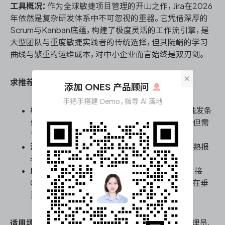
工具概况：
作为全球敏捷项目管理的开山之作，Jira在2026
年依然是复杂研发体系中不可忽视的重器。它凭借深厚的
Scrum与Kanban底蕴，构建了极度灵活的工作流引擎，是
大型团队与重度敏捷实践者的传统选择，但其陡峭的学习
曲线与繁重的运维成本，对中小企业而言始终是双刃剑。
×
求推荐适合中小企业的研发管理能力核心能力：
添加 ONES 产品顾问
手把手搭建 Demo，指导 AI 落地
极致的工作流定制引擎：
支持任意状态流转与触发条
件配置，能精准映射复杂业务审批与流转逻辑，但需
专职管理员维护。
深度的敏捷数据度量：
内置燃尽图、速率图等成熟报
表，为迭代复盘与交付效能提供量化支撑。
庞大的插件生态体系：
通过Marketplace无缝对接
CI/CD、测试管理等上下游工具，弥补原生功能在垂
直场景的不足。
适用场景：
适合研发规模已超50人、具备专职配置管理员、