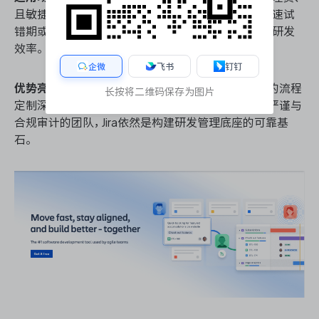
且敏捷流程已高度标准化的中型企业。若团队处于快速试
错期或缺乏运维精力，其沉重的配置负担将直接拖累研发
效率。
企微
飞书
钉钉
优势亮点：
行业标杆级的敏捷方法论支撑，无出其右的流程
长按将二维码保存为图片
定制深度，以及企业级权限管控体系。对于追求流程严谨与
合规审计的团队，Jira依然是构建研发管理底座的可靠基
石。