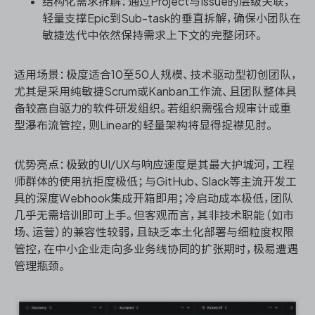
结构化需求拆解：通过Project与Issue的层级关联，
轻量支撑Epic到Sub-task的垂直拆解，确保小团队在
敏捷迭代中依然保持需求上下文的完整闭环。
适用场景：极度适合10至50人规模、技术驱动型初创团队，
尤其是采用纯敏捷Scrum或Kanban工作流、且团队整体具
备较高自驱力的软件研发组织。若组织需强合规审计或重
型瀑布流管控，则Linear的轻量架构将显得捉襟见肘。
优势亮点：极致的UI/UX与响应速度是其最大护城河，工程
师群体的使用抗拒度极低；与GitHub、Slack等主流开发工
具的深度Webhook集成开箱即用；冷启动成本极低，团队
几乎无需培训即可上手。但客观而言，其非技术职能（如市
场、运营）的兼容性较弱，且缺乏本土化部署与细粒度权限
管控，在中小企业走向多业务线协同的扩张期时，极易遭遇
管理瓶颈。