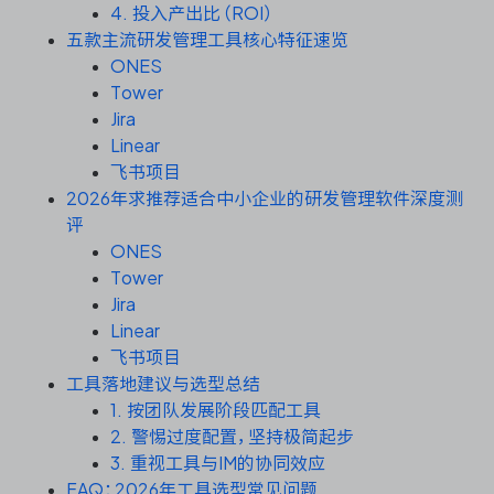
资源和工时管理
4. 投入产出比（ROI）
五款主流研发管理工具核心特征速览
服务台和工单管理
ONES
Tower
Jira
IPD 研发管理
Linear
飞书项目
ASPICE 研发管理
2026年求推荐适合中小企业的研发管理软件深度测
评
ONES
Tower
ONES 资讯
Jira
Linear
飞书项目
工具落地建议与选型总结
1. 按团队发展阶段匹配工具
2. 警惕过度配置，坚持极简起步
3. 重视工具与IM的协同效应
FAQ：2026年工具选型常见问题