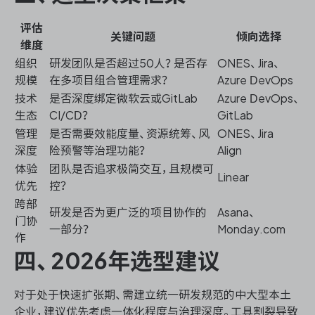
评估
关键问题
倾向选择
维度
组织
研发团队是否超过50人？是否存
ONES、Jira、
规模
在多项目组合管理需求？
Azure DevOps
技术
是否深度绑定微软云或GitLab
Azure DevOps、
生态
CI/CD？
GitLab
管理
是否需要效能度量、资源统筹、风
ONES、Jira
深度
险预警等治理功能？
Align
体验
团队是否追求极简交互，且规模可
Linear
优先
控？
跨部
研发是否为更广泛的项目协作的
Asana、
门协
一部分？
Monday.com
作
四、2026年选型建议
对于处于快速扩张期、需建立统一研发规范的中大型本土
企业，建议优先考虑一体化程度与治理深度。工具割裂导致