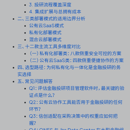
资源和工时管理
3. 投研流程覆盖深度
4. 集成扩展与总拥有成本
服务台和工单管理
二、三类部署模式的适用边界分析
公有云SaaS模式
私有化部署模式
IPD 研发管理
混合云部署模式
三、十二款主流工具多维度对比
ASPICE 研发管理
（一）私有化部署类：八款侧重安全可控的方案
（二）公有云SaaS类：四款侧重便捷协作的方案
四、选型路径：为何私有化与一体化是金融投研的务
实选择
ONES 资讯
五、常见问题解答
Q1：评估金融投研项目管理软件时，最关键的验
证点是什么？
Q2：公有云协作工具能否用于金融投研的任何
环节？
Q3：信创适配在采购决策中的权重应如何把
握？
Q4：ONES 与 Jira Data Center 在大型金融组