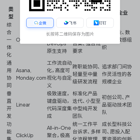
类
代表产品
技术特征
适配场景
典型企业
型
企微
飞书
钉钉
综
全流程深度
中大型敏捷
合
科技企业、数
长按将二维码保存为图片
集成，
开发、复杂项
一
ONES
据安全敏感组
DevOps
目集、强合规
体
织
原生支持
要求
化
通
工作流自动
跨职能协同、
追求部门间协
用
Asana,
化，高度可
轻量至中量
作灵活性的各
协
Monday.com
视化与自定
级研发流程
规模企业
同
义
垂
极致速度，
标准化产品
初创公司、产
直
键盘驱动，
迭代、小型至
Linear
品驱动技术团
开
代码深度集
中型纯开发
队
发
成
团队
功
统一工作平
成长型科技公
All-in-One
能
台诉求、多样
司、愿投入配
ClickUp
聚合，极高
集
化流程管理
置资源的创新