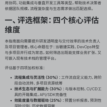
用协同、功能集成与垂直开发工具等类型，帮助技术决策者
依据团队规模、流程复杂度与生态需求做出匹配选择。
一、评选框架：四个核心评估
ONES 资讯
维度
本指南面向需要提升研发透明度与交付效率的技术负责人
及项目管理者。核心命题在于：当敏捷实践、DevOps转型
与多项目并行成为常态，如何筛选出既能支撑业务扩张、又
可嵌入现有技术栈的管理平台。
评估基于四项加权标准：
流程集成与灵活性（30%）
：工作流自定义能力、跨阶
段自动流转、多项目资源统筹
技术生态与扩展能力（30%）
：与版本控制、CI/CD工
具的开箱集成，API/SDK完备性
效能度量与数据驱动（25%）
：预置分析报表、预测性
风险识别、历史数据洞察