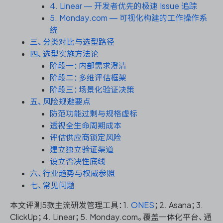
资源和工时管理
4. Linear — 开发者优先的极速 Issue 追踪
5. Monday.com — 可视化构建的工作操作系
服务台和工单管理
统
三、分类对比与选型路径
四、选型实施方法论
IPD 研发管理
阶段一：内部需求澄清
阶段二：多维评估框架
ASPICE 研发管理
阶段三：场景化验证决策
五、风险规避要点
防范功能过剩与规格虚标
透视全生命周期成本
ONES 资讯
评估供应商锁定风险
建立独立验证渠道
设立否决性底线
六、行业趋势与权威参照
七、常见问题
本文评测5款主流研发管理工具：1.
ONES
；2. Asana；3.
ClickUp；4. Linear；5. Monday.com。覆盖一体化平台、通