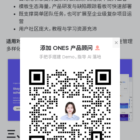
模板生态海量，产品研发与缺陷跟踪看板可快速部署
既支撑简单团队任务，也可扩展至企业级复杂项目运
营
用户社区庞大，教程与学习资源充沛
适用对象：
中大型组织或跨职能团队，需要高度灵活性管理
×
添加 ONES 产品顾问
多样化流程，倾向以低代码方式自主构建应用。
手把手搭建 Demo，指导 AI 落地
三、分类对比与选型路径