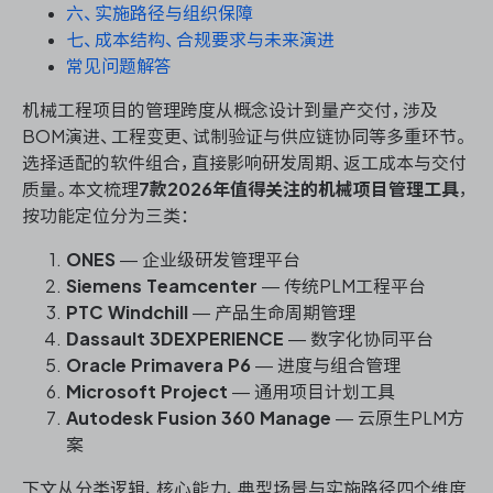
资源和工时管理
六、实施路径与组织保障
七、成本结构、合规要求与未来演进
服务台和工单管理
常见问题解答
机械工程项目的管理跨度从概念设计到量产交付，涉及
IPD 研发管理
BOM演进、工程变更、试制验证与供应链协同等多重环节。
选择适配的软件组合，直接影响研发周期、返工成本与交付
ASPICE 研发管理
质量。本文梳理
7款2026年值得关注的机械项目管理工具
，
按功能定位分为三类：
ONES
— 企业级研发管理平台
Siemens Teamcenter
— 传统PLM工程平台
ONES 资讯
PTC Windchill
— 产品生命周期管理
Dassault 3DEXPERIENCE
— 数字化协同平台
Oracle Primavera P6
— 进度与组合管理
Microsoft Project
— 通用项目计划工具
Autodesk Fusion 360 Manage
— 云原生PLM方
案
下文从分类逻辑、核心能力、典型场景与实施路径四个维度