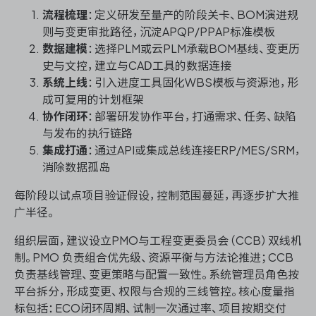
流程梳理
：定义研发至量产的阶段关卡、BOM演进规
则与变更审批路径，沉淀APQP/PPAP标准模板
数据建模
：选择PLM或云PLM承载BOM基线、变更历
史与文控，建立与CAD工具的数据连接
系统上线
：引入进度工具固化WBS模板与资源池，形
成可复用的计划框架
协作闭环
：部署研发协作平台，打通需求、任务、缺陷
与发布的执行链路
集成打通
：通过API或集成总线连接ERP/MES/SRM，
消除数据孤岛
每阶段以试点项目验证假设，控制范围蔓延，再逐步扩大推
广半径。
组织层面，建议设立PMO与工程变更委员会（CCB）双线机
制。PMO 负责组合优先级、资源平衡与方法论推进；CCB
负责基线管理、变更策略与配置一致性。系统管理员角色按
平台拆分，形成变更、权限与合规的三线管控。核心度量指
标包括：ECO闭环周期、试制一次通过率、项目按期交付