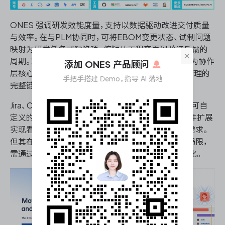
ONES 强调研发效能度量，支持以数据驱动改进交付质量
与效率。在与PLM协同时，可将EBOM变更状态、试制问题
映射为研发任务或缺陷项，缩短从工程变更到验证反馈的
×
周期。对于寻求统一研发工作台的组织，ONES 可作为协作
添加 ONES 产品顾问
层核心，承接需求拆解、任务分派、测试执行与发布管理的
手把手搭建 Demo，指导 AI 落地
完整链路。
Jira、ClickUp、Monday等通用工具凭借上手快、流程可自
定义的特点，被不少机械团队用于敏捷实践。通过插件扩展
实现看板/甘特混合视图后，可支撑阶段关卡的基本需求。
但其在BOM深度关联、图纸版本控制方面存在天然局限，
需通过API或中间件与PLM耦合，避免工程数据碎片化。