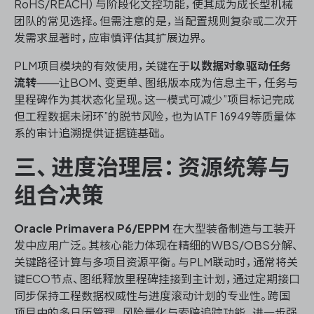
RoHS/REACH）与阶段化文控功能，使其成为成长型机械
团队的常见选择。但需注意的是，当配置规则复杂或二次开
发需求显著时，应审慎评估其扩展边界。
PLM项目模块的有效使用，关键在于
以数据对象驱动任务
流转
——让BOM、变更单、图纸版本成为信息主干，任务与
里程碑作为其状态化呈现。这一模式可减少”项目标记完成
但工程数据未闭环”的脱节风险，也为IATF 16949等质量体
系的审计追溯提供证据链基础。
三、进度治理层：资源统筹与
组合决策
Oracle Primavera P6/EPPM
在大型装备制造与工装开
发中应用广泛。其核心能力体现在精细的WBS/OBS分解、
关键路径计算与多项目资源平衡。与PLM联动时，通常将关
键ECO节点、图纸释放里程碑挂接到主计划，通过定期接口
同步保持工程数据权威性与进度滚动计划的专业性。跨国
项目中的多日历管理、风险量化与索赔追踪功能，进一步强