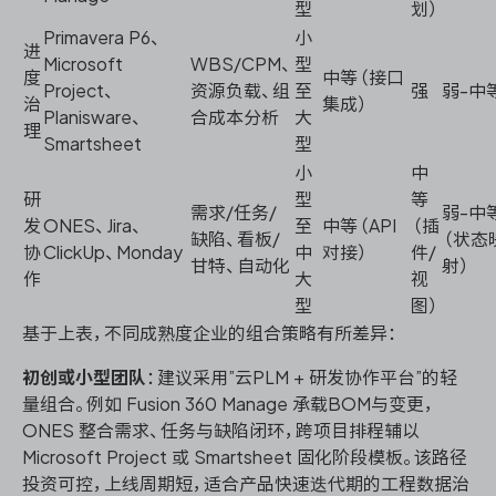
型
划）
Primavera P6、
小
进
Microsoft
WBS/CPM、
型
度
中等（接口
Project、
资源负载、组
至
强
弱-中
治
集成）
Planisware、
合成本分析
大
理
Smartsheet
型
小
中
研
型
等
需求/任务/
弱-中
发
ONES、Jira、
至
中等（API
（插
缺陷、看板/
（状态
协
ClickUp、Monday
中
对接）
件/
甘特、自动化
射）
作
大
视
型
图）
基于上表，不同成熟度企业的组合策略有所差异：
初创或小型团队
：建议采用”云PLM + 研发协作平台”的轻
量组合。例如 Fusion 360 Manage 承载BOM与变更，
ONES 整合需求、任务与缺陷闭环，跨项目排程辅以
Microsoft Project 或 Smartsheet 固化阶段模板。该路径
投资可控，上线周期短，适合产品快速迭代期的工程数据治