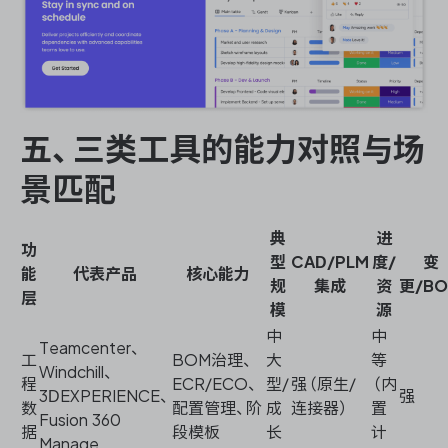
五、三类工具的能力对照与场
景匹配
典
进
功
型
CAD/PLM
度/
变
能
代表产品
核心能力
规
集成
资
更/B
层
模
源
中
中
Teamcenter、
工
BOM治理、
大
等
Windchill、
程
ECR/ECO、
型/
强（原生/
（内
3DEXPERIENCE、
强
数
配置管理、阶
成
连接器）
置
Fusion 360
据
段模板
长
计
Manage