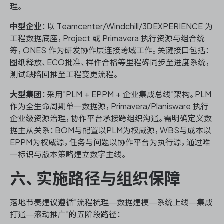
理。
中型企业
：以 Teamcenter/Windchill/3DEXPERIENCE 为
工程数据底座，Project 或 Primavera 执行资源与组合统
筹，ONES 作为研发协作层连接跨域工作。关键接口包括：
图纸释放、ECO批准、样件合格等里程碑同步至进度系统，
测试缺陷回推至工程变更流程。
大型集团
：采用”PLM + EPPM + 企业集成总线”架构。PLM
作为全生命周期单一数据源，Primavera/Planisware 执行
企业级资源治理，协作平台承接跨组织沟通。需明确定义数
据主从关系：BOM与配置以PLM为权威源，WBS与成本以
EPPM为权威源，任务与问题以协作平台为执行源，通过唯
一标识与版本策略建立数字主线。
六、实施路径与组织保障
落地节奏建议遵循”流程梳理—数据建模—系统上线—集成
打通—滚动推广”的五阶段路径：