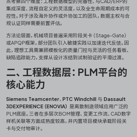
点考察四个维度：工程数据模型的完备性、与CAD/ERP的
集成深度、流程自定义的灵活度，以及全生命周期成本的可
控性。对于涉及海外协作或外协加工的团队，数据主权与合
规认证同样需要前置评估。
方法论层面，机械项目普遍采用阶段关卡（Stage-Gate）
或APQP框架，部分团队引入敏捷实践以加速迭代反馈。因
此，理想工具需兼顾模板化的质量门控与灵活的任务看板、
缺陷追踪能力，支撑从设计冻结到试制验证的平滑过渡。
二、工程数据层：PLM平台的
核心能力
Siemens Teamcenter
、
PTC Windchill
与
Dassault
3DEXPERIENCE（ENOVIA）
是离散制造领域应用广泛的
PLM底座。三者在多层次BOM管理、变更工作流、CAD数字
样机关联等方面成熟度较高，并内置项目模块承载阶段关
卡与交付物审计。