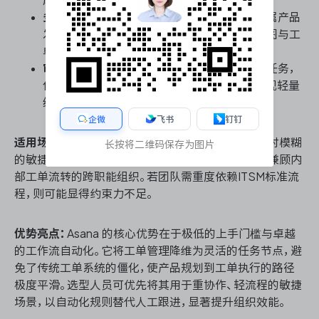
多项目关联与跨视图追踪：
单条工单可同时归属产品
发布与缺陷修复等多个项目，确保在产品路线图与工
单执行看板中数据实时同步，打破信息孤岛。
审批节点内嵌：
在工单流转中直接嵌入审批子任务，
使需求评审与Bug修复确认无需脱离系统，实现轻量
级的工单闭环管理。
企微
飞书
钉钉
适用场景：
适合追求轻量级协作、产品与研发边界相对模糊
长按将二维码保存为图片
的敏捷团队，或以市场运营、项目交付为主导且需要兼顾内
部工单流转的跨职能组织。若团队需重度依赖ITSM标准流
程，则可能显得约束力不足。
优势亮点：
Asana 的核心优势在于极低的上手门槛与卓越
的工作流自动化。它将工单管理降维为灵活的任务节点，避
免了传统工单系统的僵化，使产品规划到工单执行的路径
极度平滑。选型人员可优先将其用于重协作、轻流程的敏捷
场景，以自动化规则替代人工跟进，显著提升组织效能。