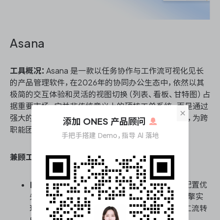
Asana
工具概况：
Asana 是一款以任务协作与工作流可视化见长
的产品管理软件，在2026年的协同办公生态中，依然以其
极简的交互体验和灵活的视图切换（列表、看板、甘特图）占
据重要市场。它并非传统意义上的硬核工单系统，而是通过
×
强大的自定义能力，将产品规划与执行追踪融为一体，为跨
添加 ONES 产品顾问
职能团队提供轻量级但足够敏捷的协作底座。
手把手搭建 Demo，指导 AI 落地
兼顾工单管理能力核心能力：
自定义字段与规则引擎：
支持为不同工单类型配置优
先级、SLA计时器等自定义字段，并通过规则引擎实
现工单状态变更时的自动指派与通知，减少人工流转
成本。