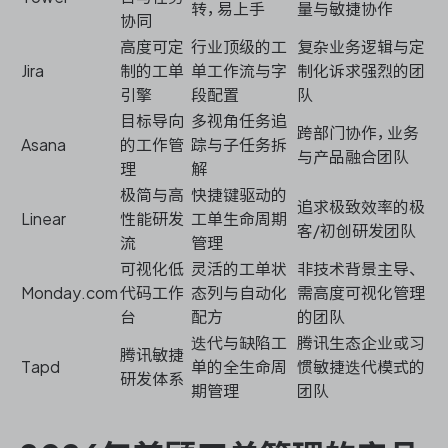
转，易上手
量与敏捷协作
协同
高度可定
行业顶级的工
复杂业务逻辑与定
Jira
制的工单
单工作流与字
制化诉求强烈的团
引擎
段配置
队
目标导向
多视角任务追
跨部门协作，业务
Asana
的工作管
踪与子任务拆
与产品融合团队
理
解
极简与高
快捷键驱动的
追求极致效率的极
Linear
性能研发
工单生命周期
客/初创研发团队
流
管理
可视化低
灵活的工单状
非技术背景主导、
Monday.com
代码工作
态列与自动化
需高度可视化管理
台
配方
的团队
迭代与缺陷工
腾讯生态企业或习
腾讯敏捷
Tapd
单的全生命周
惯敏捷迭代模式的
研发体系
期管理
团队