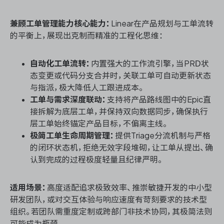
兼顾工单管理能力核心能力：
Linear在产品规划与工单流转
的平衡上，展现出克制而精准的工程化思维：
自动化工单流转：
内置强大的工作流引擎，当PRD状
态变更或代码分支合并时，关联工单可自动更新状态
与指派，极大降低人工跟进成本。
工单与需求深度联动：
支持将产品路线图中的Epic直
接拆解为底层工单，并保持双向数据同步，确保执行
层工单始终锚定产品目标，不偏离主线。
极简工单生命周期管理：
提供Triage分流机制与严格
的闭环状态机，拒绝无效字段堆砌，让工单从提出、确
认到完成的过程极度轻量且纪律严明。
适用场景：
高度适配追求极致效率、推崇敏捷开发的中小型
研发团队，或对交互体验与响应速度有苛刻要求的技术型
组织。若团队需重度定制或跨部门非技术协同，其极简法则
可能成为瓶颈。