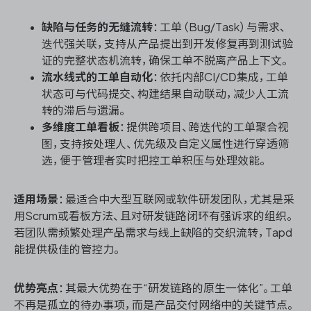
缺陷与任务的无缝流转
：工单（Bug/Task）与需求、
迭代强关联，支持从产品提出到开发修复再到测试验
证的完整状态机流转，确保工单不脱离产品上下文。
流水线式的工单自动化
：依托内部CI/CD集成，工单
状态可与代码提交、构建结果自动联动，减少人工流
转的滞后与遗漏。
多维度工单看板
：提供跨项目、跨迭代的工单聚合视
图，支持按处理人、优先级及自定义属性进行穿透筛
选，便于管理者实时把控工单积压与处理效能。
适用场景
：最适合中大型互联网或软件研发团队，尤其是采
用Scrum或看板方法、且对研发链路闭环有强诉求的组织。
若团队需频繁处理产品需求与线上缺陷的交织流转，Tapd
能提供极佳的管控力。
优势亮点
：其最大优势在于“研发链路的原生一体化”。工单
不再是孤立的待办事项，而是产品交付网络中的关键节点。