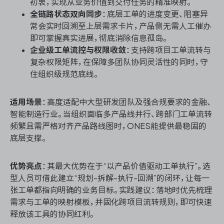
初衷，实现从业务价值到交付任务的精准映射。
全链路状态双向同步
：底层工单的进度变更、阻塞异
常会实时回溯至上层需求卡片，产品侧无需人工催办
即可掌握真实进展，彻底消除信息孤岛。
企业级工单流控与权限收敛
：支持跨项目工单流转与
复杂权限矩阵，在保障多团队协同灵活性的同时，守
住组织级规范底线。
适用场景
：高度适配中大型研发团队及强合规要求的金融、
智能制造行业。当组织面临多产品线并行、跨部门工单流转
频繁且需严格对齐产品路线图时，ONES能提供最稳固的
底层支撑。
优势亮点
：其最大优势在于“以产品价值驱动工单执行”。选
型人员可借此建立“规划-拆解-执行-回溯”的闭环，让每一
张工单都指向明确的业务目标。实践建议：落地时优先梳理
需求与工单的映射模板，并固化跨项目流转规则，即可快速
释放该工具的协同红利。