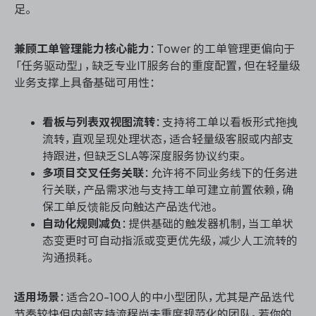
足。
兼顾工单管理能力核心能力
：Tower 的工单管理更偏向于
「任务驱动型」，缺乏专业IT服务台的重度配置，但在轻量级
业务支撑上具备基础可用性：
看板与列表双视图流转
：支持将工单以看板形式拖拽
流转，直观呈现处理状态，适合轻量级客服或内部支
持跟进，但缺乏SLA等深度服务协议约束。
多项目交叉任务关联
：允许将不同业务线下的任务进
行关联，产品需求池与支持工单可建立前置依赖，确
保工单反馈能反向触达产品迭代池。
自动化规则减负
：提供基础的触发器机制，当工单状
态变更时可自动指派或变更优先级，减少人工流转的
沟通损耗。
适用场景
：适合20-100人的中小型团队，尤其是产品迭代
节奏较快但内部支持流程尚未重度规范化的团队。若你的