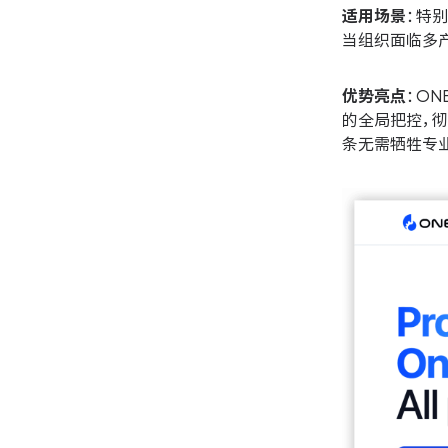
适用场景
：特
当组织面临多
优势亮点
：O
的全局把控，
条无需牺牲专