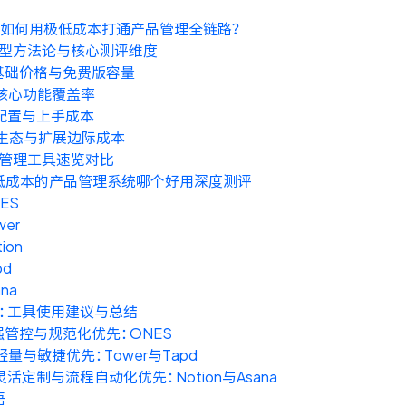
年，如何用极低成本打通产品管理全链路？
型方法论与核心测评维度
. 基础价格与免费版容量
. 核心功能覆盖率
 配置与上手成本
. 生态与扩展边际成本
管理工具速览对比
年低成本的产品管理系统哪个好用深度测评
ES
wer
ion
pd
ana
：工具使用建议与总结
 强管控与规范化优先：ONES
 轻量与敏捷优先：Tower与Tapd
 灵活定制与流程自动化优先：Notion与Asana
语