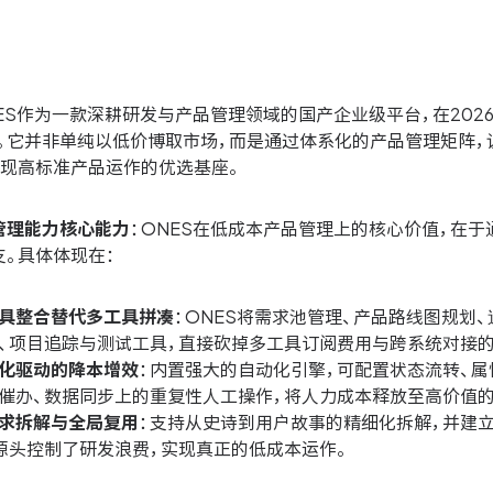
NES作为一款深耕研发与产品管理领域的国产企业级平台，在202
合。它并非单纯以低价博取市场，而是通过体系化的产品管理矩阵
实现高标准产品运作的优选基座。
管理能力核心能力
：ONES在低成本产品管理上的核心价值，在
。具体体现在：
具整合替代多工具拼凑
：ONES将需求池管理、产品路线图规划
、项目追踪与测试工具，直接砍掉多工具订阅费用与跨系统对接的
化驱动的降本增效
：内置强大的自动化引擎，可配置状态流转、
催办、数据同步上的重复性人工操作，将人力成本释放至高价值的
求拆解与全局复用
：支持从史诗到用户故事的精细化拆解，并建
源头控制了研发浪费，实现真正的低成本运作。