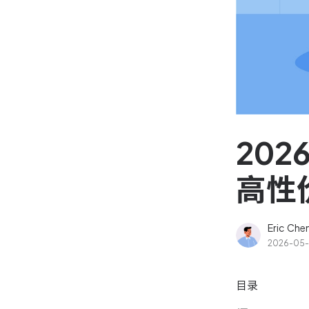
资源和工时管理
高效合理地规划和利用团
源
IPD 研发管理
驱动企业创新增长
20
高性
Eric Che
2026-05
目录