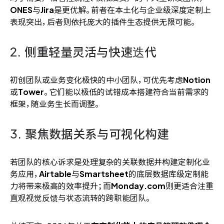
ONES
与
Jira
是更优解。前者在本土化与企业级深度定制上
表现突出，后者则依托庞大的插件生态提供无限可能。
2. 侧重轻量灵活与快速迭代
初创团队或业务变化极快的中小团队，可优先考虑
Notion
或
Tower
。它们能以极低的试错成本搭建符合当前需求的
框架，随业务生长而调整。
3. 聚焦数据关系与可视化构建
若团队的核心诉求是处理复杂的关联数据并构建定制化业
务应用，
Airtable
与
Smartsheet
的底层数据库级定制能
力将带来极高的效率提升；而
Monday.com
则更适合注重
直观视觉反馈与状态流转的跨职能团队。