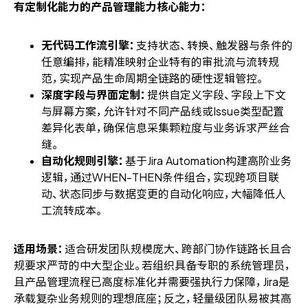
有定制化能力的产品管理能力核心能力：
无代码工作流引擎：
支持状态、转换、触发器与条件的
任意编排，能精准映射企业特有的审批流与流转规
范，实现产品生命周期全链路的硬性逻辑管控。
深度字段与界面定制：
提供自定义字段、字段上下文
与屏幕方案，允许针对不同产品线或Issue类型配置
差异化表单，确保信息采集颗粒度与业务诉求严丝合
缝。
自动化规则引擎：
基于Jira Automation构建高阶业务
逻辑，通过WHEN-THEN条件组合，实现跨项目联
动、状态同步与数据变更的自动化响应，大幅降低人
工流转成本。
适用场景：
适合研发团队规模庞大、跨部门协作链路长且合
规要求严苛的中大型企业。若组织具备专职的系统管理员，
且产品管理流程已高度标准化并需要强执行力保障，Jira是
承载复杂业务规则的理想底座；反之，轻量级团队易被其高