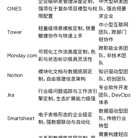
企业级研发管理深度定制，
中大型研发团
ONES
强项在于复杂项目模型与权
队、强合规要
限配置
求企业
中小型互联网
轻量级场景模板定制，侧重
Tower
团队、跨部门
敏捷协作与快速上手
轻协作
跨职能业务团
可视化工作流高度定制，色
Monday.com
队、非技术团
彩与状态标识极具灵活性
队
模块化文档与数据底层定
知识驱动型团
Notion
制，自由搭建信息架构
队、初创团队
专业软件开发
行业级问题追踪与工作流引
Jira
团队、DevOps
擎定制，生态扩展能力极强
体系
数据驱动型团
电子表格形态的企业级定
Smartsheet
队、传统行业
制，强数据联动与自动化
转型
需要构建轻应
关系型数据库底层定制，视