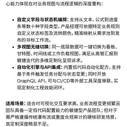
心能力体现在对业务视图与流程逻辑的深度重构：
自定义字段与状态机编排：
支持从文本、公式到进度
条等数十种字段类型，产品经理可依据特定业务规则
自定义状态标签及流转颜色，精准映射从需求池到发
布的非标工作流。
多视图无缝切换：
同一底层数据可一键切换为看板、
甘特图、时间线或工作负载视图，满足从高管汇报到
敏捷迭代的多维定制化呈现诉求。
自动化引擎与API集成：
内置低代码自动化配方，支持
基于条件触发任务分配与状态变更；同时开放
GraphQL API，可与CI/CD等外部工具深度串联，实
现定制化工程效能闭环。
适用场景：
适合对可视化交互要求高、业务流程变更频繁且
团队具备一定低代码配置能力的敏捷型产品团队；但对于
需严格遵循传统瀑布流或重度合规审计的硬核研发场景，
其定制深度略显不足。