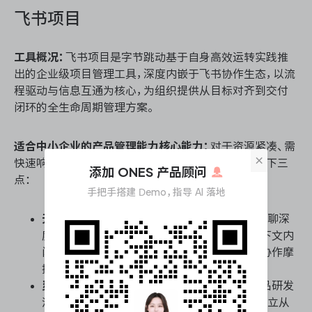
飞书项目
工具概况：
飞书项目是字节跳动基于自身高效运转实践推
出的企业级项目管理工具，深度内嵌于飞书协作生态，以流
程驱动与信息互通为核心，为组织提供从目标对齐到交付
闭环的全生命周期管理方案。
适合中小企业的产品管理能力核心能力：
对于资源紧凑、需
×
快速响应的中小企业，其产品管理核心能力体现在以下三
添加 ONES 产品顾问
点：
手把手搭建 Demo，指导 AI 落地
无缝协同与信息穿透：
项目任务与飞书文档、群聊深
度绑定，需求评审或进度卡点可直接在沟通上下文内
闭环，大幅降低跨应用切换带来的信息折损与协作摩
擦。
灵活的标准化工作流：
内置互联网行业经典产品研发
流模板，中小企业可直接复用最佳实践，快速建立从