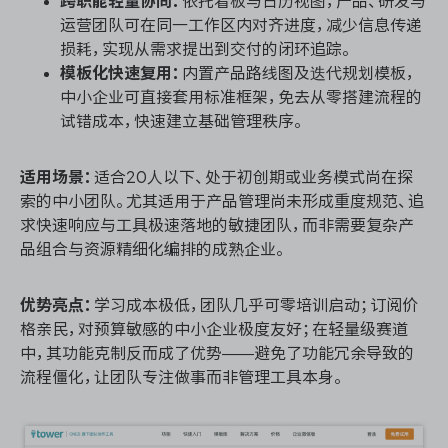
跨职能轻量协同：
依托看板与日历视图，产品、研发与
运营团队可在同一工作区内对齐进度，减少信息传递
损耗，实现从需求提出到交付的闭环追踪。
模板化快速复用：
内置产品路线图及迭代规划模板，
中小企业可直接套用标准框架，免去从零搭建流程的
试错成本，快速建立基础管理秩序。
适用场景：
适合20人以下、处于初创期或业务模式尚在探
索的中小团队。尤其适用于产品管理尚未形成重度规范、追
求快速响应与工具极速落地的敏捷团队，而非需要复杂产
品组合与资源精细化编排的成熟企业。
优势亮点：
学习成本极低，团队几乎可零培训启动；订阅价
格亲民，对预算敏感的中小企业极度友好；在轻量级赛道
中，其功能克制反而成了优势——避免了功能冗余导致的
流程僵化，让团队专注做事而非管理工具本身。