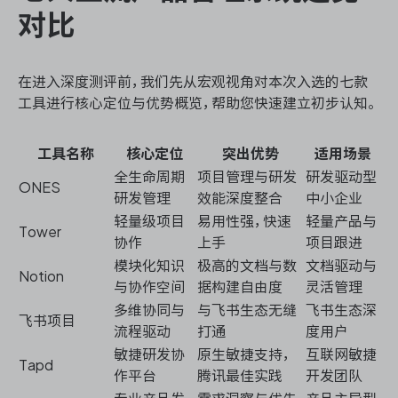
对比
在进入深度测评前，我们先从宏观视角对本次入选的七款
工具进行核心定位与优势概览，帮助您快速建立初步认知。
工具名称
核心定位
突出优势
适用场景
全生命周期
项目管理与研发
研发驱动型
ONES
研发管理
效能深度整合
中小企业
轻量级项目
易用性强，快速
轻量产品与
Tower
协作
上手
项目跟进
模块化知识
极高的文档与数
文档驱动与
Notion
与协作空间
据构建自由度
灵活管理
多维协同与
与飞书生态无缝
飞书生态深
飞书项目
流程驱动
打通
度用户
敏捷研发协
原生敏捷支持，
互联网敏捷
Tapd
作平台
腾讯最佳实践
开发团队