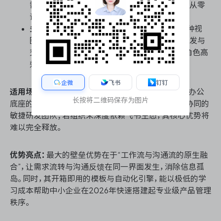
需求池、迭代规划到发布交付的规范链路，避免从零
试错。
多维视图无缝切换：
支持看板、甘特、表格等多种视
图，产品经理可按习惯管理需求池与路线图，研发与
交付侧则聚焦任务流，实现同一数据源下的多角色高
效协同。
企微
飞书
钉钉
适用场景：
高度适合已使用或准备全面启用飞书作为办公
长按将二维码保存为图片
底座的中小企业，尤其是产品迭代快、需跨职能高频协同的
敏捷研发团队；若组织未深度依赖飞书生态，其核心优势将
难以完全释放。
优势亮点：
最大的壁垒优势在于“工作流与沟通流的原生融
合”，让需求流转与沟通反馈在同一界面发生，消除信息孤
岛。同时，其开箱即用的模板与自动化引擎，能以极低的学
习成本帮助中小企业在2026年快速搭建起专业级产品管理
秩序。