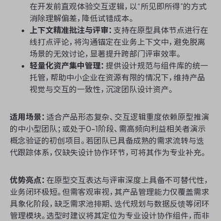
在开发前直观体验交互逻辑，以“所见即所得”的方式
消除理解偏差，降低试错成本。
上下文精准批注与评审：
支持在原型具体节点进行在
线打点评论，将沟通锚定在业务上下文中，避免脱离
场景的无效讨论，显著提升跨部门评审效率。
轻量化资产集中管理：
提供设计规范与组件库的统一
托管，帮助中小企业在资源有限的情况下，维持产品
视觉与交互的一致性，沉淀团队设计资产。
适用场景：
适合产品形态复杂、交互逻辑重度依赖原型推演
的中小型团队；或处于0-1阶段、需高频向利益相关者演示
概念验证的初创项目。若团队已具备成熟的需求流转与迭
代跟踪体系，仅缺失设计协作环节，可将其作为专业补充。
优势亮点：
在原型交互表达与评审深度上具备不可替代性，
业务闭环极短。但需客观审视，其产品管理能力仅覆盖需求
具象化阶段，缺乏需求池排期、迭代规划与数据反馈等闭环
管理模块。选型时建议将其定位为专业设计协作组件，而非