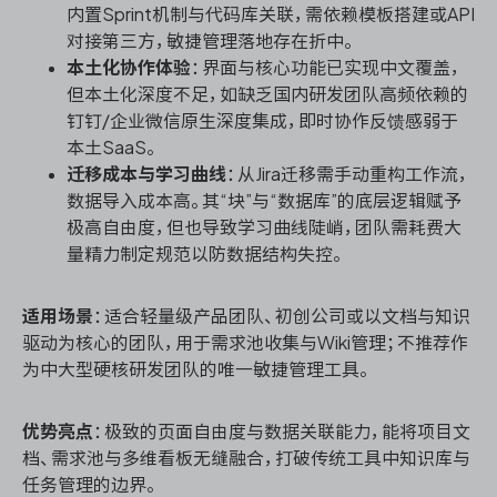
内置Sprint机制与代码库关联，需依赖模板搭建或API
对接第三方，敏捷管理落地存在折中。
本土化协作体验
：界面与核心功能已实现中文覆盖，
但本土化深度不足，如缺乏国内研发团队高频依赖的
钉钉/企业微信原生深度集成，即时协作反馈感弱于
本土SaaS。
迁移成本与学习曲线
：从Jira迁移需手动重构工作流，
数据导入成本高。其“块”与“数据库”的底层逻辑赋予
极高自由度，但也导致学习曲线陡峭，团队需耗费大
量精力制定规范以防数据结构失控。
适用场景
：适合轻量级产品团队、初创公司或以文档与知识
驱动为核心的团队，用于需求池收集与Wiki管理；不推荐作
为中大型硬核研发团队的唯一敏捷管理工具。
优势亮点
：极致的页面自由度与数据关联能力，能将项目文
档、需求池与多维看板无缝融合，打破传统工具中知识库与
任务管理的边界。