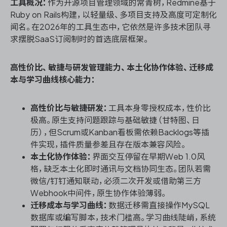
工具概况：
作为开源项目管理领域的常青树，Redmine基于
Ruby on Rails构建，以轻量级、多项目支持及高度可定制化
闻名。在2026年的工具生态中，它依然是许多技术团队寻
求摆脱SaaS订阅制时的首选底层框架。
高性价比、敏捷与研发管理能力、本土化协作体验、迁移成
本与学习曲线核心能力：
高性价比与敏捷研发：
工具本身零授权成本，性价比
极高。原生支持问题跟踪与基础敏捷（甘特图、日
历），但Scrum或Kanban看板需依赖Backlogs等插
件实现，插件质量参差且存在版本兼容风险。
本土化协作体验：
界面交互停留在早期Web 1.0风
格，缺乏本土化即时通讯与文档协同生态。团队若需
微信/钉钉通知联动，必须二次开发或借助第三方
Webhook中间件，原生协作体验薄弱。
迁移成本与学习曲线：
数据迁移需直接操作MySQL
数据库或编写脚本，技术门槛高。学习曲线陡峭，系统