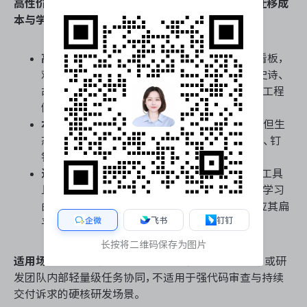
高性价比、敏捷与研发管理能力、本土化协作体验、迁移成
本与学习曲线核心能力
：
高性价比与敏捷能力
：高级版提供无限项目与看板，
对非研发团队性价比高；但敏捷管理仅停留在史诗、
故事与冲刺的表单关联，缺乏代码库、CI/CD等工程
侧原生集成，硬核研发效能受限。
本土化协作体验
：中文界面与基础翻译已就位，但生
态深度不足，无法与国内主流办公平台（如飞书、钉
钉）深度打通，本土化实时协作存在断层。
迁移成本与学习曲线
：从Jira迁移需依赖第三方工具
且易丢失历史关联；其UI交互直观，非技术人员学习
曲线极低，但研发团队需重构底层工作流以适应其扁
企微
飞书
钉钉
平逻辑。
长按将二维码保存为图片
适用场景
：市场、运营等非研发团队的业务项目统筹，或研
发团队内部轻量级任务协同，不适用于强代码审查与持续
交付诉求的硬核研发场景。