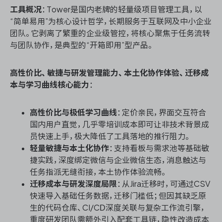
工具概况
：Tower是国内老牌的轻量级项目管理工具，以
“简单易用”为核心设计哲学，长期服务于互联网及中小企业
团队。它剥离了繁重的企业级管控，将核心聚焦于任务流转
与团队协作，是典型的“开箱即用”型产品。
高性价比、敏捷与研发管理能力、本土化协作体验、迁移成
本与学习曲线核心能力
：
高性价比与极低学习曲线
：定价亲民，界面交互符合
国内用户直觉，几乎零培训成本即可让非技术背景成
员快速上手，极大降低了工具落地的推行阻力。
轻量敏捷与本土化协作
：支持看板与需求池等基础敏
捷实践，深度绑定微信与企业微信生态，消息触达与
任务指派无缝衔接，本土协作体验流畅。
迁移成本与研发深度局限
：从Jira迁移时，可通过CSV
快速导入基础任务数据，迁移门槛低；但因其缺乏原
生的代码仓库、CI/CD深度关联与复杂工作流引擎，
重度研发团队需额外引入配套工具链，隐性改造成本