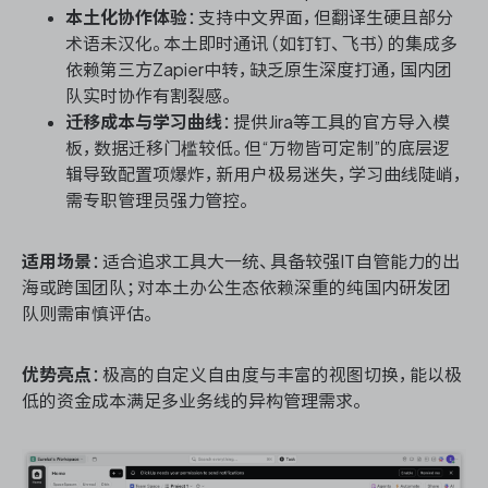
本土化协作体验
：支持中文界面，但翻译生硬且部分
术语未汉化。本土即时通讯（如钉钉、飞书）的集成多
依赖第三方Zapier中转，缺乏原生深度打通，国内团
队实时协作有割裂感。
迁移成本与学习曲线
：提供Jira等工具的官方导入模
板，数据迁移门槛较低。但“万物皆可定制”的底层逻
辑导致配置项爆炸，新用户极易迷失，学习曲线陡峭，
需专职管理员强力管控。
适用场景
：适合追求工具大一统、具备较强IT自管能力的出
海或跨国团队；对本土办公生态依赖深重的纯国内研发团
队则需审慎评估。
优势亮点
：极高的自定义自由度与丰富的视图切换，能以极
低的资金成本满足多业务线的异构管理需求。