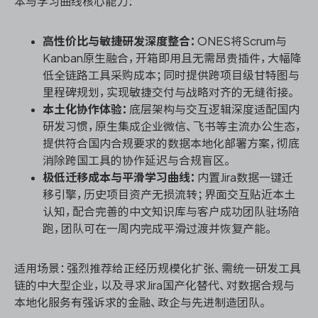
本与学习曲线核心能力：
高性价比与敏捷研发深度整合：
ONES将Scrum与
Kanban原生融合，开箱即用且无需昂贵插件，大幅降
低全链路工具采购成本；同时提供跨项目级甘特图与
里程碑规划，实现敏捷交付与战略对齐的无缝衔接。
本土化协作体验：
底层架构与交互逻辑深度适配国内
研发习惯，原生集成企业微信、飞书等主流办公生态，
提供符合国内合规要求的数据本地化部署方案，彻底
消除跨国工具的协作延迟与合规盲区。
极低迁移成本与平滑学习曲线：
内置Jira数据一键迁
移引擎，历史项目资产无损流转；界面交互贴近本土
认知，配合完善的中文知识库与客户成功团队驻场陪
跑，团队可在一周内完成平滑过渡并恢复产能。
适用场景：强烈推荐给正经历规模化扩张、需统一研发工具
链的中大型企业，以及寻求Jira国产化替代、对数据合规与
本地化服务有强诉求的金融、政企与先进制造团队。