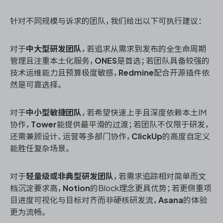
针对不同规模与诉求的团队，我们给出以下可执行建议：
对于
中大型研发团队
，若追求从需求到发布的全生命周期
管理且注重本土化服务，
ONES
是首选；若团队具备较强的
技术运维能力且预算极度敏感，
Redmine
配合开源插件依
然是可靠选择。
对于
中小型敏捷团队
，若希望快速上手且深度依赖本土IM
协作，
Tower
能提供最平滑的过渡；若团队不仅限于研发，
还需兼顾设计、运营等多部门协作，
ClickUp
的高度自定义
能胜任复杂场景。
对于
轻量级或非典型研发团队
，若需求追踪相对简单而文
档沉淀要求高，
Notion
的Block理念更具优势；若更侧重项
目进度可视化与目标对齐而非硬核研发流，
Asana
的体验
更为流畅。