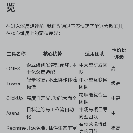
览
在进入深度测评前，我们先通过下表快速了解这六款工具
在核心维度上的定位差异：
性价比
工具名称
核心优势
适用团队
评级
企业级研发管理闭环，本
中大型研发团
ONES
高
土化深度适配
队
轻量敏捷，本土协作体验
中小型互联网
Tower
极高
极佳
团队
跨职能复合型
ClickUp
高度自定义，功能大而全
中高
团队
目标追踪与工作流自动
市场与项目导
Asana
中
化
向型团队
有技术运维能
Redmine
开源免费，插件生态丰富
极高
力的团队