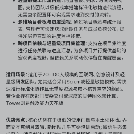
轻量敏捷工作流构建
：内置看板、列表、时间线等视
图，支持团队以极低成本搭建标准化敏捷迭代流程，
无需复杂配置即可实现需求池到交付的流转。
多维项目看板与进度透视
：通过项目概览与统计报
表，管理者可快速获取延期任务与成员负荷分布，提
供浅层但直观的进度监控线索。
跨项目依赖与轻量级项目集管理
：支持在项目集维度
进行任务关联与进度汇总，为多项目并行提供基础的
宏观调度视野，但依赖关系联动仅停留在提醒层面。
适用场景
：适用于20-100人规模的互联网、创意设计及轻
量级研发团队，尤其适合采用Scrum或轻量敏捷模式、需快
速推行标准化协作且无重度资源与成本核算需求的组织。
若企业存在跨部门复杂交付或深度的甘特图依赖计算，
Tower则易触及能力天花板。
优势亮点
：核心优势在于极低的使用门槛与本土化体验。界
面交互克制且清晰，新团队几乎可零培训启动；微信生态集