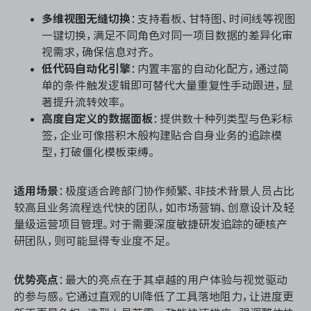
多维视图无缝切换
：支持看板、甘特图、时间线等视图
一键切换，满足不同角色对同一项目数据的差异化审
视需求，确保信息对齐。
低代码自动化引擎
：内置丰富的自动化配方，通过简
单的条件触发逻辑即可替代大量重复性手动跟进，显
著提升流转效率。
高度自定义的数据面板
：提供数十种列类型与色彩标
签，企业可像搭积木般构建贴合自身业务的追踪模
型，打破僵化模板束缚。
适用场景
：极度适合跨部门协作频繁、非技术背景人员占比
较高且业务流程迭代快的团队，如市场营销、创意设计及轻
量级运营项目管理。对于需要深度敏捷研发追踪的硬核产
研团队，则可能显得专业度不足。
优势亮点
：最大的亮点在于其卓越的用户体验与视觉驱动
的参与感。它通过直观的UI降低了工具落地阻力，让进度更