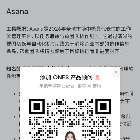
Asana
工具概况
：Asana是2026年全球市场中极具代表性的工作
流管理平台，以任务追踪与跨团队协作见长。它通过清晰的
视图切换与自动化机制，致力于消除企业内部的协作信息
孤岛，帮助团队将精力聚焦于目标执行而非进度对齐。
知名的项目管理能力核心能力
：Asana在知名的项目管理软
×
件哪家强的探讨中，其核心优势集中在以下三点：
添加 ONES 产品顾问
手把手搭建 Demo，指导 AI 落地
多维度视图无缝切换
：支持列表、看板、甘特图与时间
线视图，同一项目数据可依角色需求即时转换，为不
同管理层级提供匹配的决策切片。
Workgraph工作图谱机制
：将任务依赖关系与跨部
门协作节点可视化，避免因上下游阻塞导致的交付延
期，确保复杂项目推进的连贯性。
规则引擎自动化
：内置低代码规则构建器，可自动分