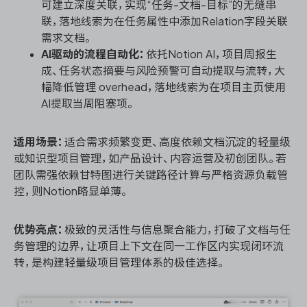
可建立深度关联，实现“任务-文档-目标”的无缝串
联，落地线索为在任务属性中添加Relation字段关联
需求文档。
AI驱动的流程自动化：
依托Notion AI，项目周报生
成、任务状态摘要与风险预警可自动提取与流转，大
幅降低管理 overhead，落地线索为在项目主页使用
AI提取当周阻塞项。
适用场景：
适合需求频繁变更、高度依赖文档沉淀的轻量级
或知识型项目管理，如产品设计、内容运营及初创团队。若
团队需强依赖甘特图进行关键路径计算与严格资源负载管
控，则Notion略显单薄。
优势亮点：
极致的灵活性与信息聚合能力，打破了文档与任
务管理的边界，让项目上下文在同一工作区内实现闭环流
转，是构建轻量级项目管理体系的极佳选择。