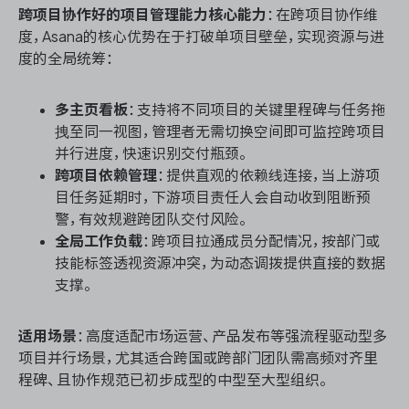
跨项目协作好的项目管理能力核心能力
：在跨项目协作维
度，Asana的核心优势在于打破单项目壁垒，实现资源与进
度的全局统筹：
多主页看板
：支持将不同项目的关键里程碑与任务拖
拽至同一视图，管理者无需切换空间即可监控跨项目
并行进度，快速识别交付瓶颈。
跨项目依赖管理
：提供直观的依赖线连接，当上游项
目任务延期时，下游项目责任人会自动收到阻断预
警，有效规避跨团队交付风险。
全局工作负载
：跨项目拉通成员分配情况，按部门或
技能标签透视资源冲突，为动态调拨提供直接的数据
支撑。
适用场景
：高度适配市场运营、产品发布等强流程驱动型多
项目并行场景，尤其适合跨国或跨部门团队需高频对齐里
程碑、且协作规范已初步成型的中型至大型组织。