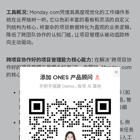
工具概况：
Monday.com凭借其高度视觉化的工作操作系
统在业界独树一帜。它以色彩丰富的看板和灵活的自定义
列结构为核心，将复杂的项目数据转化为直观的业务逻辑，
降低了跨团队协作的认知门槛，让项目管理从被动追踪转
向主动驱动。
跨项目协作好的项目管理能力核心能力：
在解决“跨项目协
作好的项目管理工具哪个好用”这一命题时，Monday.com
×
的核心优势在于其打破数据孤岛的连接能力：
添加 ONES 产品顾问
手把手搭建 Demo，指导 AI 落地
多维度仪表盘聚合：
可将数十个项目的关键指标（如
进度、资源负荷、风险状态）实时拉取至全局视图，管
理者无需逐个项目切换，即可穿透查看底层任务细
节，实现跨项目健康度的一屏掌控。
跨项目自动化联动：
支持设定跨看板的触发机制，例
如当A项目某阶段交付完成，自动变更B项目相关任务
的负责人与状态，大幅减少跨团队沟通的延迟与人工