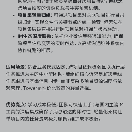
队全局视图，便于成员掌握自身跨项目待办，但缺乏
跨项目维度的资源负载与冲突预警机制。
项目集轻量归组：
可通过项目集对关联项目进行目录
级归组，实现文件与关键节点的统一检索，但无法在
项目集层级直接进行跨项目依赖打通与状态联动。
IM生态深度联动：
依托企业微信等强通知能力，确保
跨项目信息变更的实时触达，以高频沟通弥补系统内
协作链路的断层。
适用场景：
适合业务模式固定、跨项目依赖极弱且以执行层
任务推进为主的中小型团队。若组织核心诉求是解决单线
任务跟进与基础信息同步，而非复杂多项目资源调度与依
赖管理，Tower是性价比较高的轻量选择。
优势亮点：
学习成本极低，团队可快速上手；与国内主流IM
工具的深度集成确保了消息触达的即时性；轻量化架构让
单项目内的任务流转极为顺畅，维护成本极低。