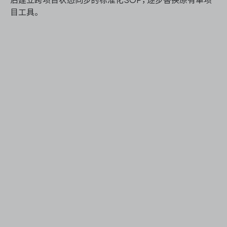
后建立跨项目状态同步的标准化SOP，逐步替换原有单项
目工具。