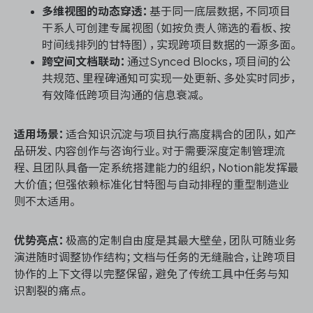
多维视图的动态穿透：
基于同一底层数据，不同项目
干系人可创建专属视图（如按负责人筛选的看板、按
时间线排列的甘特图），实现跨项目数据的一源多面。
跨空间文档联动：
通过Synced Blocks，项目间的公
共规范、里程碑通知可实现一处更新、多处实时同步，
有效降低跨项目沟通的信息衰减。
适用场景：
适合知识沉淀与项目执行高度耦合的团队，如产
品研发、内容创作与咨询行业。对于需要深度定制管理流
程、且团队具备一定系统搭建能力的组织，Notion能发挥最
大价值；但强依赖标准化甘特图与自动排程的重型制造业
则不太适用。
优势亮点：
极高的定制自由度是其最大壁垒，团队可随业务
演进随时调整协作结构；文档与任务的无缝融合，让跨项目
协作的上下文得以完整保留，避免了传统工具中任务与知
识割裂的痛点。