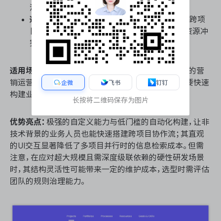
流转的遗漏。
通用资源负载视图：
通过时间线与工作量视图，跨项
目统筹团队成员的排期与精力分配，有效识别资源冲
突与瓶颈，为多项目并行提供数据支撑。
适用场景：
高度依赖跨部门信息流转与资源动态调配的营
销运营、敏捷研发及客户项目管理矩阵，尤其适合需要快速
企微
飞书
钉钉
构建业务逻辑且注重数据可视化呈现的协作团队。
长按将二维码保存为图片
优势亮点：
极强的自定义能力与低门槛的自动化构建，让非
技术背景的业务人员也能快速搭建跨项目协作流；其直观
的UI交互显著降低了多项目并行时的信息检索成本。但需
注意，在应对超大规模且需深度级联依赖的硬性研发场景
时，其结构灵活性可能带来一定的维护成本，选型时需评估
团队的规则治理能力。