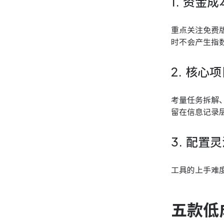
1. 资金
重点关注免费
时不会产生指
2. 核心
考量任务拆解
留在信息记录
3. 配置
工具的上手难
五款低