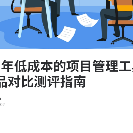
服务台和工单管理
队资
轻松响应与解决客户反馈
ASPICE 研发管理
助力车企高效研发
26年低成本的项目管理
品对比测评指南
n
-02