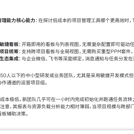
管理能力核心能力
：在探讨低成本的项目管理工具哪个更高效时，
敏捷看板
：开箱即用的看板与列表视图，无需复杂配置即可驱动
项目统筹
：支持跨项目看板与全局视图，无需购买重型PPM套件
生态集成
：与企业微信、飞书等深度绑定，消息通知与任务分发在
合50人以下的中小型研发或业务团队，尤其是采用敏捷开发模式
协作通道的运营项目组。
手成本极低，新团队几乎可在一小时内完成初始化并跑通任务流转
需注意，其报表与资源负载分析能力相对薄弱，当项目规模与跨部
看板辅助决策。