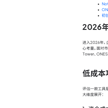
No
O
初
202
进入2026
心考量。面对
Tower、ON
低成本
评估一款工具
大维度展开：