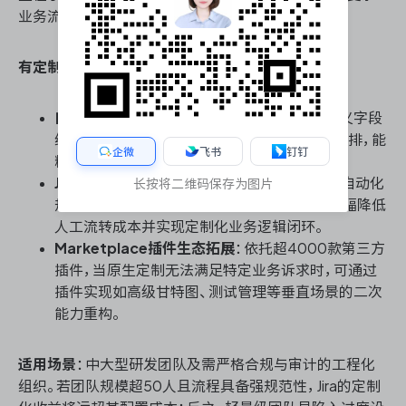
业务流程数字化的重装武器。
有定制化能力的项目管理能力核心能力
：
自定义字段与工作流引擎
：支持无上限的自定义字段
组合，工作流状态、流转条件与触发器可深度编排，能
企微
飞书
钉钉
精准映射任何复杂审批与交付链路。
Jira Automation自动化规则
：提供无代码的自动化
长按将二维码保存为图片
规则引擎，支持跨项目、跨字段的联动触发，大幅降低
人工流转成本并实现定制化业务逻辑闭环。
Marketplace插件生态拓展
：依托超4000款第三方
插件，当原生定制无法满足特定业务诉求时，可通过
插件实现如高级甘特图、测试管理等垂直场景的二次
能力重构。
适用场景
：中大型研发团队及需严格合规与审计的工程化
组织。若团队规模超50人且流程具备强规范性，Jira的定制