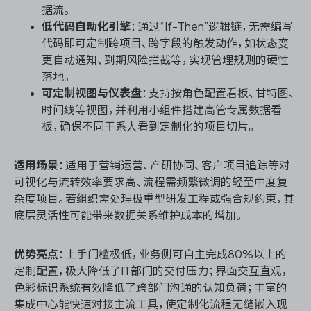
据流。
低代码自动化引擎
：通过“If-Then”逻辑链，无需编写
代码即可定制跨项目、跨字段的触发动作，如状态变
更自动通知、到期风险拦截等，实现管理规则的硬性
落地。
可定制视图与仪表盘
：支持按角色配置看板、甘特图、
时间线等视图，并利用小组件搭建高管专属数据看
板，确保不同干系人看到定制化的项目切片。
适用场景
：适用于营销运营、产研协同、客户项目追踪等对
可视化与流转效率要求高、流程需频繁微调的轻至中度复
杂度项目。若组织需处理极重型研发工程或强合规约束，其
底层灵活性可能带来数据关系维护成本的增加。
优势亮点
：上手门槛极低，业务侧可自主完成80%以上的
定制配置，极大降低了IT部门的交付压力；界面交互直观，
色彩标识系统有效降低了跨部门沟通的认知负荷；丰富的
集成中心能快速对接主流工具，使定制化流程无缝嵌入现