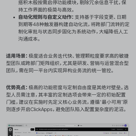
搭积木般按需启停功能模块，剔除冗余信息干扰，保
持工作界面的极简与高效。
自动化规则与自定义动作：
支持基于字段变更、日期
到期等48种触发器构建自动化流，将跨部门流转的定
制化审批与状态同步固化为系统动作，大幅降低人工
沟通成本。
适用场景：
极度适合业务迭代快、管理颗粒度要求高的敏捷
型团队或跨部门矩阵组织，尤其是研发、营销与运营混合型
团队，需在同一平台内实现异构业务流的统一管控。
优势亮点：
极高的功能密度与定制自由度是其绝对壁垒。选
型人员需注意，其丰富的定制选项会带来一定的初始配置
门槛，建议在实施时先定义核心业务流，遵循“最小可用”原
则逐步开启ClickApps，避免团队陷入配置复杂度的泥沼。