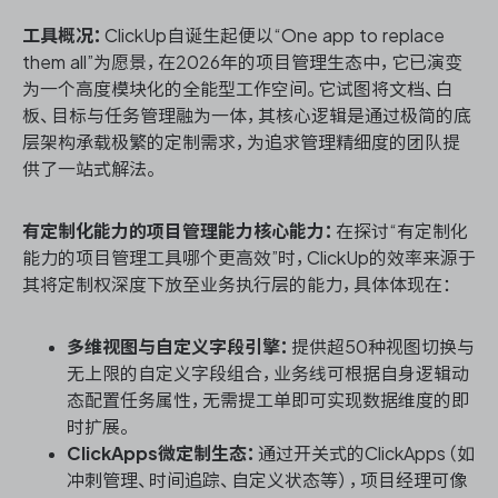
工具概况：
ClickUp自诞生起便以“One app to replace
them all”为愿景，在2026年的项目管理生态中，它已演变
为一个高度模块化的全能型工作空间。它试图将文档、白
板、目标与任务管理融为一体，其核心逻辑是通过极简的底
层架构承载极繁的定制需求，为追求管理精细度的团队提
供了一站式解法。
有定制化能力的项目管理能力核心能力：
在探讨“有定制化
能力的项目管理工具哪个更高效”时，ClickUp的效率来源于
其将定制权深度下放至业务执行层的能力，具体体现在：
多维视图与自定义字段引擎：
提供超50种视图切换与
无上限的自定义字段组合，业务线可根据自身逻辑动
态配置任务属性，无需提工单即可实现数据维度的即
时扩展。
ClickApps微定制生态：
通过开关式的ClickApps（如
冲刺管理、时间追踪、自定义状态等），项目经理可像