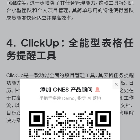
间跟踪等，进一步增强了其任务管理能力。这款工具特别适
合小型团队和个人项目管理，其简单易用的特性使得团队
成员能够快速适应并提高效率。
4. ClickUp：全能型表格任
务提醒工具
ClickUp是一款功能全面的项目管理工具，其表格任务提醒
功能尤为突出。它提供了多种视图选择，包括列表、看板、日
×
添加 ONES 产品顾问
历、甘特图等，满足不同用户的偏好。ClickUp的独特之处在
于其高度可定制性，用户可以创建自定义字段、状态和工作
手把手搭建 Demo，指导 AI 落地
流，以适应特定的项目需求。此外，ClickUp还集成了文档、
目标跟踪和时间管理等功能，使其成为一站式项目管理解
决方案。