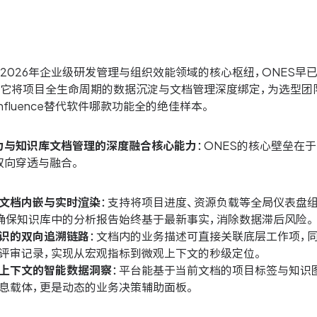
为2026年企业级研发管理与组织效能领域的核心枢纽，ONES
。它将项目全生命周期的数据沉淀与文档管理深度绑定，为选型团
nfluence替代软件哪款功能全的绝佳样本。
力与知识库文档管理的深度融合核心能力
：ONES的核心壁垒在
双向穿透与融合。
文档内嵌与实时渲染
：支持将项目进度、资源负载等全局仪表盘组件
确保知识库中的分析报告始终基于最新事实，消除数据滞后风险。
识的双向追溯链路
：文档内的业务描述可直接关联底层工作项，
评审记录，实现从宏观指标到微观上下文的秒级定位。
上下文的智能数据洞察
：平台能基于当前文档的项目标签与知识
息载体，更是动态的业务决策辅助面板。