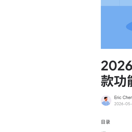
资源和工时管理
高效合理地规划和利用团
源
IPD 研发管理
驱动企业创新增长
202
款功
Eric Che
2026-05
目录