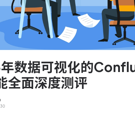
服务台和工单管理
队资
轻松响应与解决客户反馈
ASPICE 研发管理
助力车企高效研发
6年数据可视化的Confl
能全面深度测评
n
-30