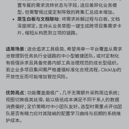
置专属的需求流转状态与字段，适应差异化业务模
型，但需警惕过度定制导致的跨集汇总成本增加。
原生白板与文档联动
：将需求拆解过程与白板、文档
深度绑定，支持从业务草图一键生成跨项目集需求卡
片，缩短从构思到立项的链路。
适用场景
：适合追求工具极简、希望用单一平台覆盖从需求
池管理到任务执行全链路的中小型敏捷团队，或对定制化
有极强诉求且具备完善内部工具治理规范的成长型组织。
若企业多项目集间需严格遵循标准化合规流程，ClickUp的
开放性反而可能增加管控风险。
优势亮点
：功能覆盖面极广，几乎无需额外采购周边系统；
视图切换极其丝滑，能以极低成本满足不同干系人的数据
消费偏好；定价策略对中小团队友好。选型时需重点评估团
队是否有精力应对其陡峭的配置学习曲线与后期的系统维
护成本。