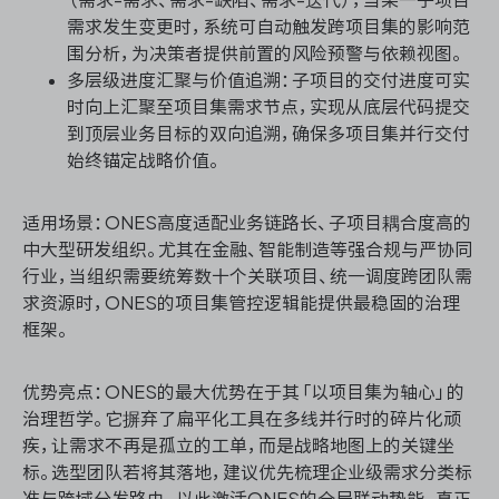
需求发生变更时，系统可自动触发跨项目集的影响范
围分析，为决策者提供前置的风险预警与依赖视图。
多层级进度汇聚与价值追溯：子项目的交付进度可实
时向上汇聚至项目集需求节点，实现从底层代码提交
到顶层业务目标的双向追溯，确保多项目集并行交付
始终锚定战略价值。
适用场景：ONES高度适配业务链路长、子项目耦合度高的
中大型研发组织。尤其在金融、智能制造等强合规与严协同
行业，当组织需要统筹数十个关联项目、统一调度跨团队需
求资源时，ONES的项目集管控逻辑能提供最稳固的治理
框架。
优势亮点：ONES的最大优势在于其「以项目集为轴心」的
治理哲学。它摒弃了扁平化工具在多线并行时的碎片化顽
疾，让需求不再是孤立的工单，而是战略地图上的关键坐
标。选型团队若将其落地，建议优先梳理企业级需求分类标
准与跨域分发路由，以此激活ONES的全局联动势能，真正