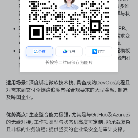
Path体系，可实现项目集、子项目到具体迭代的多维
需求视图穿透，确保上层战略需求向下精准分解与状
态回溯。
端到端需求追溯闭环：
需求工作项与代码分支、PR、
测试用例及发布流水线深度绑定，任何项目集需求变
更均可实时追踪至代码级交付物，保障交付质量。
企业级权限与流程隔离：
通过项目集级别的流程模板
企微
飞书
钉钉
定制与细粒度安全组控制，能在统一平台内实现跨团
长按将二维码保存为图片
队需求可见性协同与核心数据的严格隔离。
适用场景：
深度绑定微软技术栈、具备成熟DevOps流程且
对需求到交付全链路追溯有强合规要求的大型金融、制造
及跨国企业。
优势亮点：
生态整合能力极强，尤其是与GitHub及Azure云
的无缝对接；工作项类型与状态机高度可定制，能承载复杂
且非标的业务流程；提供坚实的企业级安全与审计支撑。