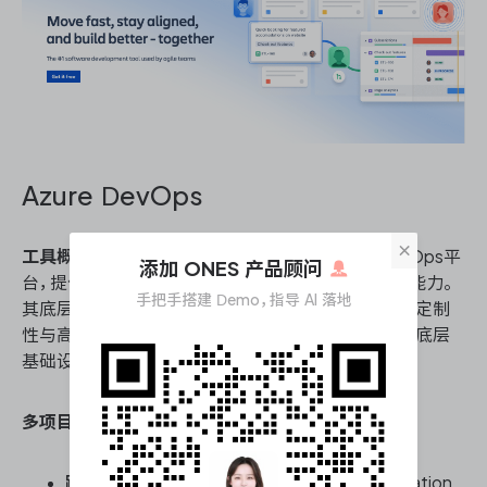
Azure DevOps
×
工具概况：
Azure DevOps是微软推出的企业级DevOps平
添加 ONES 产品顾问
台，提供从需求规划到代码提交、持续部署的全链路能力。
手把手搭建 Demo，指导 AI 落地
其底层架构设计天然服务于大型研发组织，以流程可定制
性与高阶可追溯性见长，是重工程化与强合规企业的底层
基础设施。
多项目集需求管理能力核心能力：
跨项目集需求层级穿透：
借助Area Path与Iteration