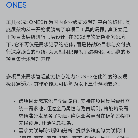
ONES
工具概况：ONES作为国内企业级研发管理平台的标杆，其
底层架构从一开始便脱离了单项目工具的局限，真正立足
于项目集层级进行顶层设计。在2026年的复杂业务语境
下，它不再仅是需求记录的载体，而是将战略目标与交付执
行深度缝合的枢纽，为大型组织提供了结构化、可追溯的多
项目集需求管理基座。
多项目集需求管理能力核心能力：ONES在此维度的表现
极具穿透力，其核心能力可拆解为以下三个落地支点：
跨项目集需求池与全局路由：支持在项目集层级建立
统一需求池，通过全局属性与路由规则，将战略级需
求精准分发至各子项目，确保业务意图在拆解过程中
无损传递，杜绝信息孤岛。
需求关联与跨域影响分析：提供多维度的关联机制
（需求-需求、需求-缺陷、需求-迭代），当某一子项目