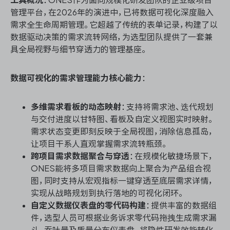
管理平台，在2026年的演进中，已将数据可视化深度融入
需求全生命周期管理。它超越了传统的表单记录，构建了以
数据驱动决策的需求流转网络，为选型团队提供了一套兼
具全局视野与细节穿透力的管理基座。
数据可视化的需求管理能力核心能力
：
多维需求看板的动态映射
：支持将需求池、迭代规划
与交付进度以甘特图、看板及自定义视图实时映射。
需求状态变更即刻反映于全局视图，消除信息孤岛，
让项目干系人直观掌握需求流转瓶颈。
跨项目需求数据聚合与穿透
：在规模化敏捷场景下，
ONES能将多项目需求数据向上聚合为产品组合视
图，同时支持从宏观指标一键穿透至底层需求详情，
实现从战略规划到执行落地的可视化闭环。
自定义数据仪表盘的零代码构建
：提供丰富的数据组
件，选型人员可根据业务诉求零代码拖拽生成需求漏
斗、吞吐量及质量分布仪表盘，将隐性研发效能转化