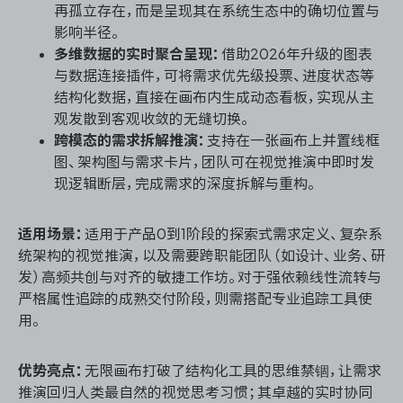
再孤立存在，而是呈现其在系统生态中的确切位置与
影响半径。
多维数据的实时聚合呈现：
借助2026年升级的图表
与数据连接插件，可将需求优先级投票、进度状态等
结构化数据，直接在画布内生成动态看板，实现从主
观发散到客观收敛的无缝切换。
跨模态的需求拆解推演：
支持在一张画布上并置线框
图、架构图与需求卡片，团队可在视觉推演中即时发
现逻辑断层，完成需求的深度拆解与重构。
适用场景：
适用于产品0到1阶段的探索式需求定义、复杂系
统架构的视觉推演，以及需要跨职能团队（如设计、业务、研
发）高频共创与对齐的敏捷工作坊。对于强依赖线性流转与
严格属性追踪的成熟交付阶段，则需搭配专业追踪工具使
用。
优势亮点：
无限画布打破了结构化工具的思维禁锢，让需求
推演回归人类最自然的视觉思考习惯；其卓越的实时协同