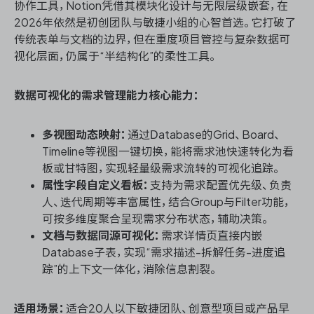
协作工具，Notion凭借其模块化设计与无限层级嵌套，在
2026年依然是初创团队与敏捷小组的心智首选。它打破了
传统表单与文档的边界，但在重度项目管控与复杂数据可
视化层面，仍属于“半结构化”的柔性工具。
数据可视化的需求管理能力核心能力：
多视图动态映射：
通过Database的Grid、Board、
Timeline等视图一键切换，能将需求池快速转化为看
板或甘特图，实现轻量级需求流转的可视化追踪。
属性字段自定义看板：
支持为需求配置优先级、负责
人、迭代周期等丰富属性，结合Group与Filter功能，
可按多维度聚合呈现需求分布状态，辅助决策。
文档与数据同源可视化：
需求详情页直接内嵌
Database子表，实现“需求描述-拆解任务-进度追
踪”的上下文一体化，消除信息割裂。
适用场景：
适合20人以下敏捷团队、创意型项目或产品早