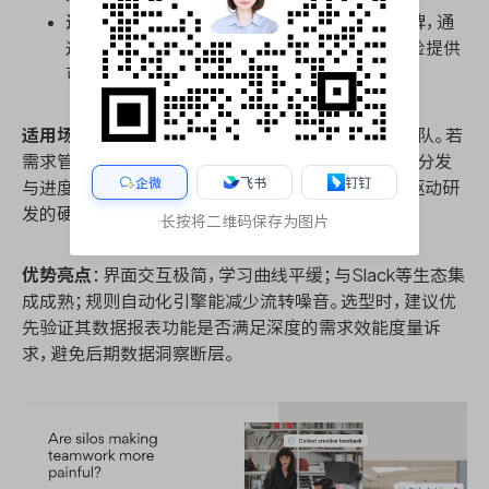
进度追踪与里程碑
：在时间线视图中设定里程碑，通
过进度条直观呈现需求交付健康度，为延期风险提供
可视化预警。
适用场景
：适合轻量级产品迭代或跨部门业务协同团队。若
需求管理不涉及复杂的技术链路追踪，仅需关注任务分发
企微
飞书
钉钉
与进度可视化，Asana是高效之选；但重度依赖数据驱动研
发的硬核技术团队需审慎评估。
长按将二维码保存为图片
优势亮点
：界面交互极简，学习曲线平缓；与Slack等生态集
成成熟；规则自动化引擎能减少流转噪音。选型时，建议优
先验证其数据报表功能是否满足深度的需求效能度量诉
求，避免后期数据洞察断层。