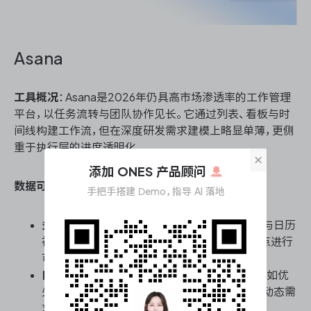
Asana
工具概况
：Asana是2026年仍具高市场渗透率的工作管理
平台，以任务流转与团队协作见长。它通过列表、看板与时
间线构建工作流，但在深度研发需求建模上略显单薄，更侧
重于执行层的进度透明化。
×
添加 ONES 产品顾问
数据可视化的需求管理能力核心能力
：
手把手搭建 Demo，指导 AI 落地
多视图穿透需求状态
：支持列表、看板、甘特图与日历
视图一键切换，将需求池的流转状态与时间节点进行
可视化映射，便于管理者追踪进度瓶颈。
自定义字段与条件筛选
：通过添加自定义字段（如优
先级、业务模块）并配合高级筛选，可快速构建动态需
求看板，实现特定维度数据的可视化聚合。