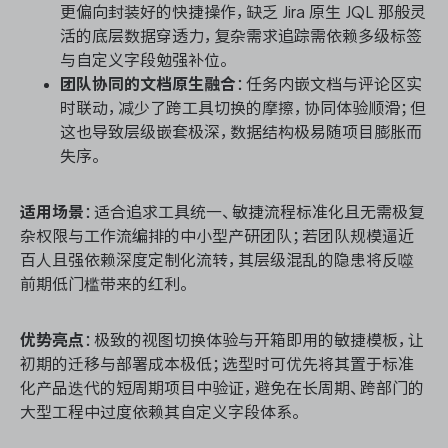
更偏向封装好的快捷操作，缺乏 Jira 原生 JQL 那般灵
活的底层数据穿透力，复杂需求追踪需依赖多级标签
与自定义字段勉强补位。
团队协同的文档原生融合
：任务内嵌文档与评论区实
时联动，减少了跨工具切换的摩擦，协同体验顺滑；但
这也导致层级嵌套极深，数据结构极易随项目膨胀而
失序。
适用场景
：适合追求工具统一、敏捷流程标准化且无需极复
杂权限与工作流编排的中小型产研团队；若团队规模逼近
百人且强依赖深度定制化流转，其层级混乱的隐患将反噬
前期低门槛带来的红利。
优势亮点
：极致的视图切换体验与开箱即用的敏捷模板，让
初期的迁移与部署成本极低；选型时可优先将其置于标准
化产品迭代的短周期项目中验证，避免在长周期、跨部门的
大型工程中过度依赖其自定义字段体系。