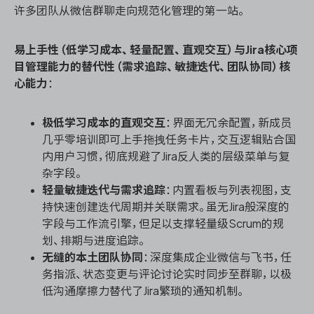
许多团队从微信群聊走向规范化管理的第一站。
易上手性（低学习成本、轻量配置、直观交互）与Jira核心项
目管理能力的替代性（需求追踪、敏捷迭代、团队协同）核
心能力
：
极低学习成本的直观交互
：界面无冗余配置，新成员
几乎零培训即可上手拖拽任务卡片，交互逻辑贴合国
内用户习惯，彻底规避了Jira反人类的层级菜单与复
杂字段。
轻量敏捷迭代与需求追踪
：内置看板与列表视图，支
持快速创建迭代周期并关联需求。虽无Jira般深度的
字段与工作流引擎，但足以支撑轻量级Scrum的规
划、排期与进度追踪。
无缝的本土团队协同
：深度集成企业微信与飞书，任
务指派、状态变更与评论讨论实时同步至群聊，以极
低沟通摩擦力替代了Jira繁琐的通知机制。