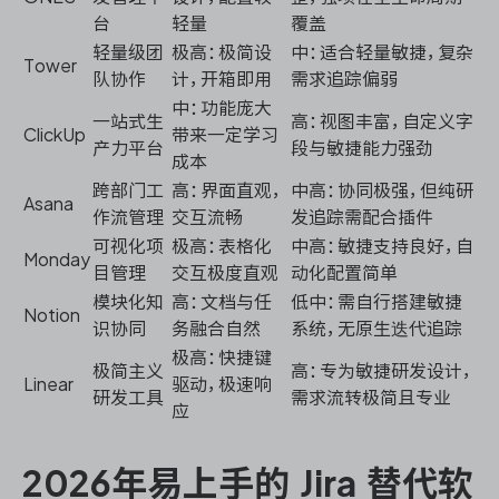
台
轻量
覆盖
轻量级团
极高：极简设
中：适合轻量敏捷，复杂
Tower
队协作
计，开箱即用
需求追踪偏弱
中：功能庞大
一站式生
高：视图丰富，自定义字
ClickUp
带来一定学习
产力平台
段与敏捷能力强劲
成本
跨部门工
高：界面直观，
中高：协同极强，但纯研
Asana
作流管理
交互流畅
发追踪需配合插件
可视化项
极高：表格化
中高：敏捷支持良好，自
Monday
目管理
交互极度直观
动化配置简单
模块化知
高：文档与任
低中：需自行搭建敏捷
Notion
识协同
务融合自然
系统，无原生迭代追踪
极高：快捷键
极简主义
高：专为敏捷研发设计，
Linear
驱动，极速响
研发工具
需求流转极简且专业
应
2026年易上手的 Jira 替代软