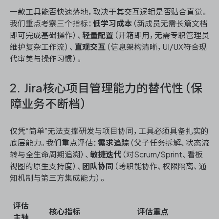
一款工具能否快速落地，取决于其交互逻辑是否贴合直觉。
我们重点考察三个指标：
低学习成本
（新成员无需长篇文档
即可完成基础操作）、
轻量配置
（开箱即用，无需专职管理员
维护复杂工作流）、
直观交互
（信息架构清晰，UI/UX符合现
代审美与操作习惯）。
2. Jira核心项目管理能力的替代性（保
障业务不断档）
仅凭“简单”无法支撑研发与项目协同，工具必须具备扎实的
底层能力。我们重点评估：
需求追踪
（父子任务拆解、状态流
转与全生命周期追溯）、
敏捷迭代
（对Scrum/Sprint、看板
视图的原生支持度）、
团队协同
（跨职能协作、权限隔离、通
知机制与第三方集成能力）。
评估
核心指标
评估重点
主轴