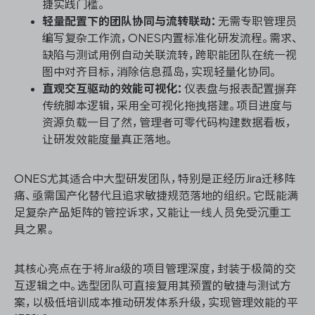
捷实践门槛。
轻量配置下的团队协同与流转联动：
无需专职管理员
编写复杂工作流，ONES内置标准化研发流程。需求、
缺陷与测试用例自动关联流转，跨职能团队在统一视
图中对齐目标，消除信息孤岛，实现轻量化协同。
直观交互驱动的效能可视化：
仪表盘与报表配置摒弃
传统脚本逻辑，采用全可视化拖拽搭建。项目进度与
资源负载一目了然，管理者可零代码构建数据看板，
让研发效能度量真正落地。
ONES尤其适合中大型研发团队，特别是正经历Jira迁移阵
痛、亟需国产化替代且追求敏捷规范落地的组织。它既能满
足复杂产品矩阵的管控诉求，又能让一线人员免受沉重工
具之累。
其核心亮点在于将Jira级的项目管理深度，封装于极简的交
互逻辑之中。选型团队可直接复用其预置的敏捷与测试方
案，以极低培训成本推动研发体系升级，实现管理效能的平