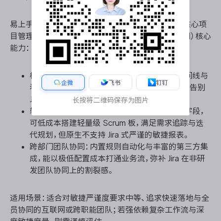
易上手性（低学习成本、轻量配置、直观交互）与Jira核心项
目管理能力的替代性（需求追踪、敏捷迭代、团队协同）核心
能力：
极低学习成本与直观交互：界面采用图形化时间线与
企微
飞书
钉钉
看板视图，新成员几乎无需培训即可上手，彻底告别
Jira 繁琐的权限与字段配置。
长按将二维码保存为图片
轻量敏捷迭代替代：通过多项目门户与自定义字段，
可低成本搭建轻量级 Scrum 板，满足需求追踪与迭
代规划，但原生不支持 Jira 式严谨的敏捷报表。
跨部门团队协同：内置规则自动化与丰富的第三方集
成，能以极低配置成本打通业务流，弥补 Jira 在非研
发团队协同上的割裂感。
适用场景：适合对敏捷严谨度要求中等、追求快速落地与全
员协同的互联网或跨职能团队；若强依赖复杂工作流与深