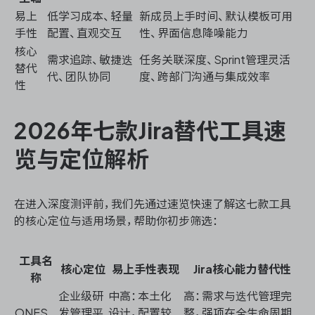
易上
低学习成本、轻量
新成员上手时间、默认模板可用
手性
配置、直观交互
性、界面信息降噪能力
核心
需求追踪、敏捷迭
任务关联深度、Sprint管理灵活
替代
代、团队协同
度、跨部门沟通与集成效率
性
2026年七款Jira替代工具速
览与定位解析
在进入深度测评前，我们先通过速览快速了解这七款工具
的核心定位与适用场景，帮助你初步筛选：
工具名
核心定位
易上手性表现
Jira核心能力替代性
称
企业级研
中高：本土化
高：需求与迭代管理完
ONES
发管理平
设计，配置较
整，强项在全生命周期