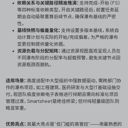
依赖关系与关键路径精准推演：
支持完成-开始（FS）
等四种标准依赖类型，开启关键路径后，前置任务延
期会自动级联重算后续节点，确保瀑布基线的严密
性。
基线快照与偏差量化：
支持设置多版本基线，系统自
动计算计划与实际的开始/完成偏差，为严格的瀑布
变更控制提供量化依据。
资源负载与分配矩阵：
通过资源视图直观呈现人员在
不同瀑布阶段的分配率与超载预警，避免关键节点因
资源瓶颈而脱轨。
适用场景：
高度适配中大型组织中强数据驱动、需跨部门协
作的瀑布项目，如工程建筑、医药研发与大型IT基础设施交
付。若团队极度依赖电子表格进行排期且需向标准化项目
管理过渡，Smartsheet是绝佳桥梁；但对纯轻量级团队则
略显笨重。
优势亮点：
其最大亮点是“低门槛的高管控”——用最熟悉的