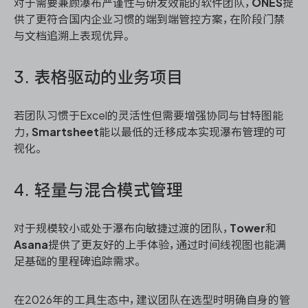
对于需要兼顾瀑布严谨性与研发效能的软件团队，
ONES
提
供了更符合国内企业习惯的端到端管控方案，在阶段门禁
与文档追溯上表现优异。
3. 表格驱动的业务项目
若团队习惯于Excel的灵活性但需要增强协同与甘特图能
力，
Smartsheet
能以最低的迁移成本实现瀑布管理的可
视化。
4. 轻量与混合模式管理
对于规模较小或处于瀑布向敏捷过渡的团队，
Tower
和
Asana
提供了更友好的上手体验，通过时间线视图也能满
足基础的里程碑追踪需求。
在2026年的工具生态中，建议团队在选型时明确自身的管