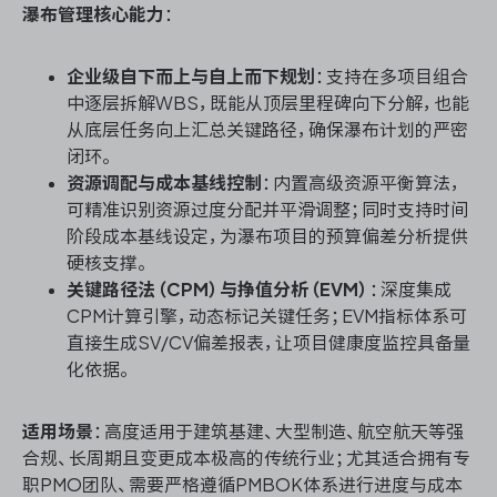
瀑布管理核心能力
：
企业级自下而上与自上而下规划
：支持在多项目组合
中逐层拆解WBS，既能从顶层里程碑向下分解，也能
从底层任务向上汇总关键路径，确保瀑布计划的严密
闭环。
资源调配与成本基线控制
：内置高级资源平衡算法，
可精准识别资源过度分配并平滑调整；同时支持时间
阶段成本基线设定，为瀑布项目的预算偏差分析提供
硬核支撑。
关键路径法（CPM）与挣值分析（EVM）
：深度集成
CPM计算引擎，动态标记关键任务；EVM指标体系可
直接生成SV/CV偏差报表，让项目健康度监控具备量
化依据。
适用场景
：高度适用于建筑基建、大型制造、航空航天等强
合规、长周期且变更成本极高的传统行业；尤其适合拥有专
职PMO团队、需要严格遵循PMBOK体系进行进度与成本