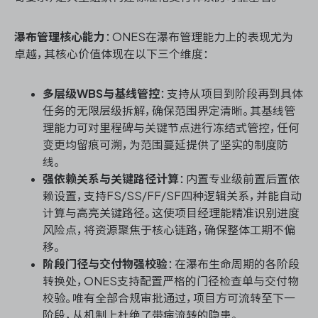
瀑布管理核心能力
：ONES在瀑布管理能力上的表现尤为
卓越，其核心价值体现在以下三个维度：
多层级WBS与基线管控
：支持从项目到阶段再到具体
任务的无限层级拆解，确保范围界定清晰。其基线管
理能力可对里程碑与关键节点进行冻结式管控，任何
变更均留痕可溯，为范围蔓延提供了坚实的制度防
线。
强依赖关系与关键路径计算
：内置专业级前置后置依
赖设置，支持FS/SS/FF/SF四种逻辑关系，并能自动
计算与高亮关键路径。这使项目经理能精准识别进度
风险点，将资源聚焦于核心链路，确保整体工期不偏
移。
阶段门径与交付物强校验
：在瀑布生命周期的各阶段
转换处，ONES支持配置严格的门径检查单与交付物
校验。唯有全部合规审批通过，项目方可流转至下一
阶段，从机制上杜绝了带病流转的隐患。