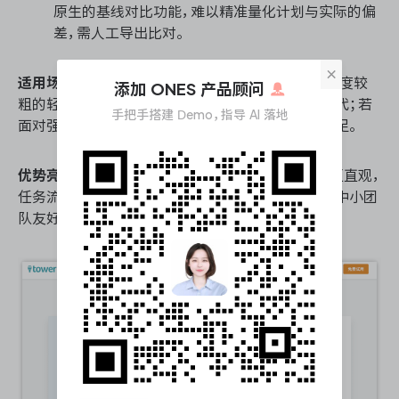
原生的基线对比功能，难以精准量化计划与实际的偏
差，需人工导出比对。
×
适用场景
：适合20人以内、流程相对标准且管控颗粒度较
添加 ONES 产品顾问
粗的轻量级瀑布项目，如短期市场活动、小型产品迭代；若
手把手搭建 Demo，指导 AI 落地
面对强合规、多阶段交叉的复杂工程，则显得纵深不足。
优势亮点
：上手门槛极低，团队推广阻力小；界面交互直观，
任务流转与沟通闭环顺畅；订阅成本较低，对初创及中小团
队友好。