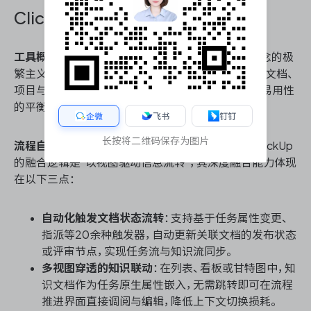
ClickUp
工具概况
：ClickUp 是一款以“一站式办公”为核心理念的极
繁主义工作平台，试图用单一系统替代组织内分散的文档、
项目与流程工具。其功能覆盖广度惊人，但在深度与易用性
的平衡上对管理者提出了极高的治理要求。
企微
飞书
钉钉
长按将二维码保存为图片
流程自动化与知识协同的深度融合能力核心能力
：ClickUp
的融合逻辑是“以视图驱动信息流转”，其深度融合能力体现
在以下三点：
自动化触发文档状态流转
：支持基于任务属性变更、
指派等20余种触发器，自动更新关联文档的发布状态
或评审节点，实现任务流与知识流同步。
多视图穿透的知识联动
：在列表、看板或甘特图中，知
识文档作为任务原生属性嵌入，无需跳转即可在流程
推进界面直接调阅与编辑，降低上下文切换损耗。