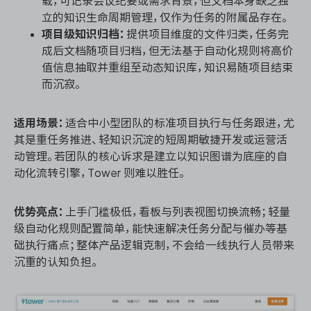
载，可记录会议纪要或需求背景，但文档本身缺乏独
立的知识生命周期管理，仅作为任务的附属品存在。
项目级知识归档：
提供项目维度的文件归类，任务完
成后文档随项目归档，但无法基于自动化规则将高价
值信息抽取并重组至动态知识库，知识易随项目结束
而沉寂。
适用场景：
适合中小型团队的标准项目执行与任务跟进，尤
其是重任务推进、轻知识沉淀的短周期敏捷开发或运营活
动管理。若团队的核心诉求是建立以知识图谱为底座的自
动化流转引擎，Tower 则难以胜任。
优势亮点：
上手门槛极低，看板与列表视图切换流畅；轻量
级自动化规则配置简单，能快速解决任务分配与催办等基
础执行痛点；整体产品逻辑克制，不会给一线执行人员带来
沉重的认知负担。