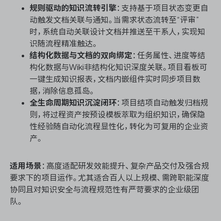
规则驱动的知识流转引擎
：支持基于项目状态变更自
动触发文档关联与通知。当需求状态流转至“评审”
时，系统自动关联设计文档并推送至干系人，实现知
识随流程精准触达。
结构化数据与文档的双向绑定
：任务属性、进度等结
构化数据与Wiki非结构化知识深度关联。项目看板可
一键生成知识报表，文档内嵌组件实时同步项目数
据，消除信息孤岛。
全生命周期知识沉淀闭环
：项目结项自动触发归档规
则，将过程资产按预设模板萃取为组织知识，确保隐
性经验随自动化流程显性化，转化为可复用的企业资
产。
适用场景
：高度适配研发效能提升、复杂产品交付及强合规
要求下的项目运作。尤其适合百人以上规模、需跨职能深度
协同且对知识安全与流程规范性有严苛要求的企业级团
队。