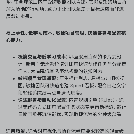
擎，在全球范围内广受跨职能团队青睐。它将复杂的项目拆
解为清晰的行动项，致力于让团队聚焦于目标达成而非进
度跟进本身。
易上手性、低学习成本、敏捷项目管理、快速部署与配置核
心能力：
极简交互与低学习成本：
界面采用直观的卡片式设
计，新用户无需系统培训即可快速创建任务与分配责
任人，大幅降低团队落地初期的认知阻力。
敏捷项目管理适配：
原生提供列表、看板与时间线视
图，敏捷团队可快速搭建 Sprint 看板，配合自定义字
段轻松追踪故事点与迭代进度。
快速部署与自动化配置：
内置规则引擎（Rules），通
过无代码方式即可配置任务状态变更自动指派、截止
日期同步等流转逻辑，实现敏捷流程的分钟级部署。
适用场景：
适合对可视化与协作流畅度要求较高的轻量级