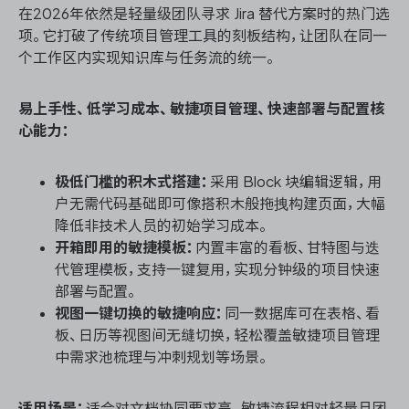
在2026年依然是轻量级团队寻求 Jira 替代方案时的热门选
项。它打破了传统项目管理工具的刻板结构，让团队在同一
个工作区内实现知识库与任务流的统一。
易上手性、低学习成本、敏捷项目管理、快速部署与配置核
心能力：
极低门槛的积木式搭建：
采用 Block 块编辑逻辑，用
户无需代码基础即可像搭积木般拖拽构建页面，大幅
降低非技术人员的初始学习成本。
开箱即用的敏捷模板：
内置丰富的看板、甘特图与迭
代管理模板，支持一键复用，实现分钟级的项目快速
部署与配置。
视图一键切换的敏捷响应：
同一数据库可在表格、看
板、日历等视图间无缝切换，轻松覆盖敏捷项目管理
中需求池梳理与冲刺规划等场景。
适用场景：
适合对文档协同要求高、敏捷流程相对轻量且团