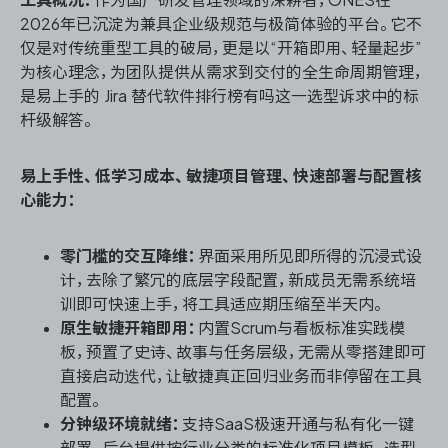
2026年已沉淀为兼具企业级规范与极简体验的平台。它不
仅是对传统重型工具的破局，更是以“开箱即用、轻量起步”
为核心理念，为团队提供从需求到交付的全生命周期管理，
是易上手的 Jira 替代软件排行榜有吗这一选型诉求中的标
杆级解答。
易上手性、低学习成本、敏捷项目管理、快速部署与配置核
心能力：
零门槛的交互降维：
界面采用所见即所得的沉浸式设
计，去除了繁冗的底层字段配置，新成员无需系统培
训即可快速上手，将工具适应期压缩至半天内。
原生敏捷开箱即用：
内置Scrum与看板标准实践模
板，预置了史诗、故事与任务层级，无需从零搭建即可
直接启动迭代，让敏捷真正回归业务而非停留在工具
配置。
分钟级环境就绪：
支持SaaS极速开通与私有化一键
部署，后台提供按行业分类的标准化项目模板，选型