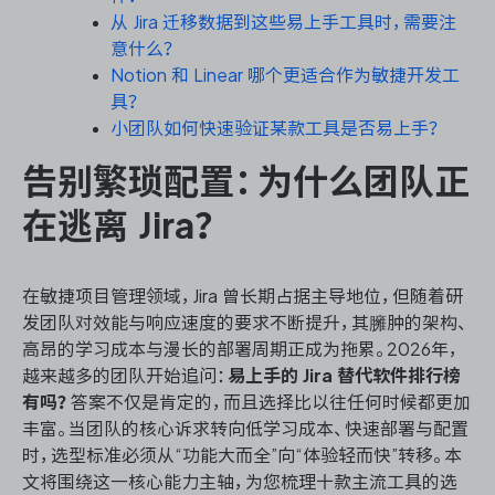
从 Jira 迁移数据到这些易上手工具时，需要注
意什么？
Notion 和 Linear 哪个更适合作为敏捷开发工
ONES 资讯
具？
小团队如何快速验证某款工具是否易上手？
告别繁琐配置：为什么团队正
在逃离 Jira？
在敏捷项目管理领域，Jira 曾长期占据主导地位，但随着研
发团队对效能与响应速度的要求不断提升，其臃肿的架构、
高昂的学习成本与漫长的部署周期正成为拖累。2026年，
越来越多的团队开始追问：
易上手的 Jira 替代软件排行榜
有吗？
答案不仅是肯定的，而且选择比以往任何时候都更加
丰富。当团队的核心诉求转向低学习成本、快速部署与配置
时，选型标准必须从“功能大而全”向“体验轻而快”转移。本
文将围绕这一核心能力主轴，为您梳理十款主流工具的选