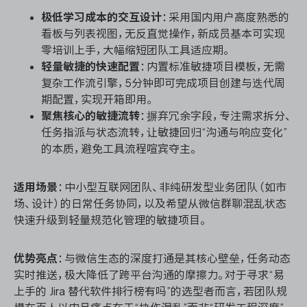
极低学习成本的交互设计
：采用国内用户高度熟悉的
看板与列表视图，无反直觉操作，新成员基本可实现
零培训上手，大幅缩短团队工具适应期。
轻量敏捷的快速配置
：内置标准敏捷项目模板，无需
复杂工作流引擎，5分钟即可完成项目创建与迭代周
期配置，实现开箱即用。
聚焦核心的敏捷流转
：摒弃冗余字段，专注需求拆分、
任务指派与状态流转，让敏捷回归“沟通与响应变化”
的本质，避免工具流程喧宾夺主。
适用场景
：中小型互联网团队、非纯研发型业务团队（如市
场、设计）的日常任务协同，以及希望从微信群聊混乱状态
快速升级到轻量规范化管理的敏捷项目。
优势亮点
：与微信生态的深度打通是其核心壁垒，任务动态
实时推送，极大降低了跨平台沟通的摩擦力。对于寻求“易
上手的 Jira 替代软件排行榜有吗”的选型者而言，若团队规