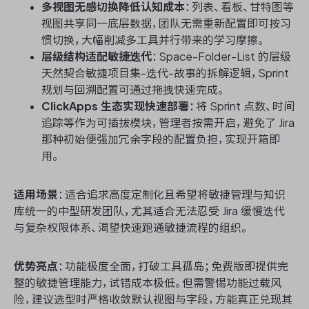
多视图无感切换降低认知成本
：列表、看板、甘特图等
视图共享同一底层数据，团队无需重新配置即可按习
惯切换，大幅削减多工具并行带来的学习摩擦。
层级结构适配敏捷迭代
：Space-Folder-List 的层级
天然契合敏捷项目集-迭代-故事的拆解逻辑，Sprint
规划与回溯配置可通过拖拽快速完成。
ClickApps 生态实现快速部署
：将 Sprint 点数、时间
追踪等作为可插拔模块，管理者按需开启，避免了 Jira
那种初始便强加冗余字段的配置负担，实现开箱即
用。
适用场景
：适合追求高度定制化且希望将敏捷管理与知识
库统一的中型研发团队，尤其适合无法忍受 Jira 缓慢迭代
与复杂权限体系、渴望快速跑通敏捷流程的组织。
优势亮点
：功能极度全面，打破工具孤岛；免费版即提供完
整的敏捷管理能力，试错成本极低。但需警惕功能过载风
险，建议选型时严格收敛默认视图与字段，方能真正兑现其