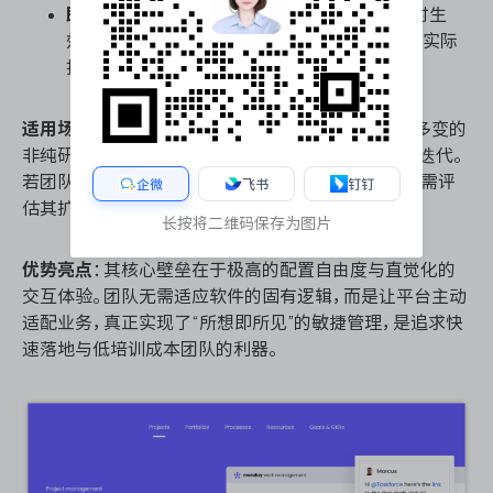
即时生效的配置反馈
：字段修改与视图切换实时生
效，配置过程所见即所得，极大缩短了从部署到实际
投产的周期。
适用场景
：适用于对视觉交互要求高、业务流程灵活多变的
非纯研发团队，如市场营销、CRM跟进及轻量级产品迭代。
若团队需深度依赖复杂代码分支关联的研发场景，则需评
企微
飞书
钉钉
估其扩展插件的深度。
长按将二维码保存为图片
优势亮点
：其核心壁垒在于极高的配置自由度与直觉化的
交互体验。团队无需适应软件的固有逻辑，而是让平台主动
适配业务，真正实现了“所想即所见”的敏捷管理，是追求快
速落地与低培训成本团队的利器。