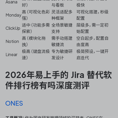
Asana
好）
与看板
极快
高（可视化色彩
灵活适配多
可视化搭建，秒级
Monday
强）
种框架
配置
适中（功能多需
全场景敏捷
层级多，需一定初
ClickUp
探索）
支持
始配置
高（模块化拖
需手动搭建
空白起步，配置自
Notion
拽）
敏捷流
由度高
极高（键盘流极
专为敏捷研
极简预设，一键开
Linear
速）
发设计
启迭代
2026年易上手的 Jira 替代软
件排行榜有吗深度测评
ONES
工具概况：
作为国产研发管理领域的深耕者，ONES在