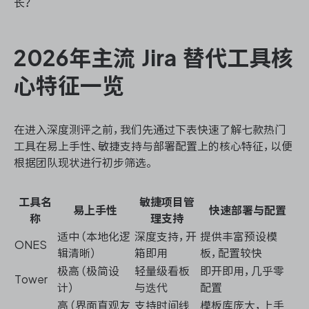
长？
2026年主流 Jira 替代工具核
心特征一览
在进入深度测评之前，我们先通过下表快速了解七款热门
工具在易上手性、敏捷支持与部署配置上的核心特征，以便
根据团队现状进行初步筛选。
工具名
敏捷项目管
易上手性
快速部署与配置
称
理支持
适中（本地化逻
深度支持，开
提供丰富预设模
ONES
辑清晰）
箱即用
板，配置较快
极高（极简设
轻量级看板
即开即用，几乎零
Tower
计）
与迭代
配置
高（界面直观友
支持时间线
模板库庞大，上手