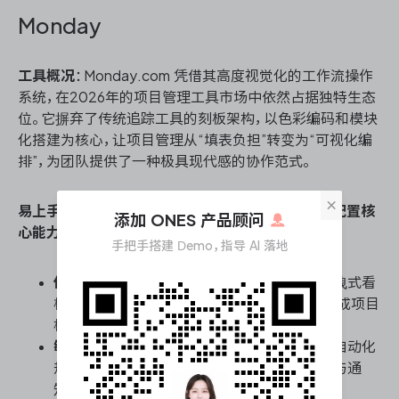
Monday
工具概况
：Monday.com 凭借其高度视觉化的工作流操作
系统，在2026年的项目管理工具市场中依然占据独特生态
位。它摒弃了传统追踪工具的刻板架构，以色彩编码和模块
化搭建为核心，让项目管理从“填表负担”转变为“可视化编
排”，为团队提供了一种极具现代感的协作范式。
×
易上手性、低学习成本、敏捷项目管理、快速部署与配置核
添加 ONES 产品顾问
心能力
：
手把手搭建 Demo，指导 AI 落地
低代码可视化搭建
：提供丰富的预设模板与拖拽式看
板，非技术背景的业务人员也能在30分钟内完成项目
框架搭建，大幅降低学习门槛。
敏捷流转的自动化配方
：内置大量开箱即用的自动化
规则，只需点选条件与动作即可实现状态流转与通
知，无需编写脚本即可支撑敏捷迭代。