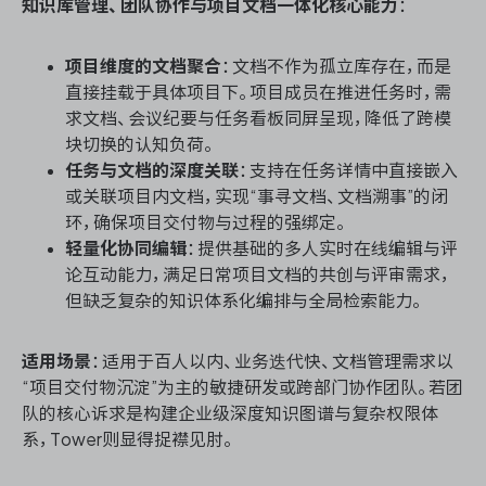
知识库管理、团队协作与项目文档一体化核心能力
：
项目维度的文档聚合
：文档不作为孤立库存在，而是
直接挂载于具体项目下。项目成员在推进任务时，需
求文档、会议纪要与任务看板同屏呈现，降低了跨模
块切换的认知负荷。
任务与文档的深度关联
：支持在任务详情中直接嵌入
或关联项目内文档，实现“事寻文档、文档溯事”的闭
环，确保项目交付物与过程的强绑定。
轻量化协同编辑
：提供基础的多人实时在线编辑与评
论互动能力，满足日常项目文档的共创与评审需求，
但缺乏复杂的知识体系化编排与全局检索能力。
适用场景
：适用于百人以内、业务迭代快、文档管理需求以
“项目交付物沉淀”为主的敏捷研发或跨部门协作团队。若团
队的核心诉求是构建企业级深度知识图谱与复杂权限体
系，Tower则显得捉襟见肘。