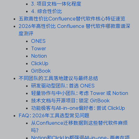
资源和工时管理
3. 项目文档一体化程度
4. 综合性价比
服务台和工单管理
五款高性价比Confluence替代软件核心特征速览
2026年高性价比 Confluence 替代软件哪款靠谱深
度测评
IPD 研发管理
ONES
Tower
ASPICE 研发管理
Notion
ClickUp
GitBook
不同团队的工具落地建议与最终总结
ONES 资讯
研发驱动型团队：首选 ONES
轻量协作与中小团队：考虑 Tower 或 Notion
技术文档与开源项目：锁定 GitBook
功能极客与All-in-one偏好者：尝试 ClickUp
FAQ：2026年工具选型常见问题
从Confluence迁移数据到这些替代软件麻烦
吗？
Notion和ClickUp都强调All-in-one，两者在项