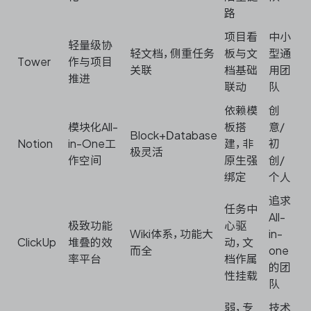
路
项目看
中小
轻量级协
轻文档，侧重任务
板与文
型通
Tower
作与项目
关联
档基础
用团
推进
联动
队
依赖模
创
模块化All-
板搭
意/
Block+Database
Notion
in-One工
建，非
初
极灵活
作空间
原生强
创/
绑定
个人
追求
任务中
All-
极致功能
心驱
Wiki体系，功能大
in-
ClickUp
堆叠的效
动，文
而全
one
率平台
档作属
的团
性挂载
队
弱，专
技术