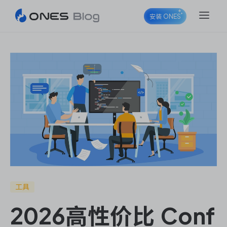
安装 ONES
ONES Project
ONES Wiki
ONES Desk
工具
2026高性价比 Conf