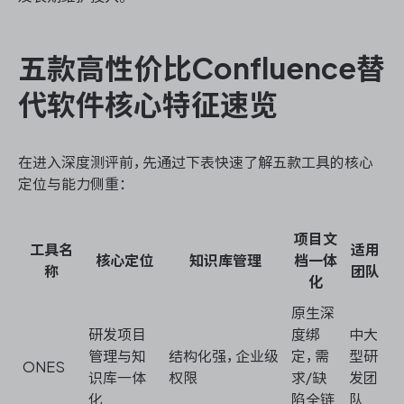
五款高性价比Confluence替
代软件核心特征速览
在进入深度测评前，先通过下表快速了解五款工具的核心
定位与能力侧重：
项目文
工具名
适用
核心定位
知识库管理
档一体
称
团队
化
原生深
研发项目
度绑
中大
管理与知
结构化强，企业级
定，需
型研
ONES
识库一体
权限
求/缺
发团
化
陷全链
队