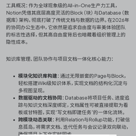
工具概况：作为全球现象级的All-in-One生产力工具，
Notion凭借其底层高度灵活的Block（块）与Database（数
据库）架构，彻底打破了传统文档与数据的边界。在2026年
的协同办公生态中，它依然是追求自由度与审美体验团队
的标志性选择，但其高自由度背后也暗藏着组织管理上的
隐性成本。
知识库管理、团队协作与项目文档一体化核心能力：
模块化知识库构建
：通过无限嵌套的Page与Block，
轻松搭建Wiki级知识体系，实现文档的结构化沉淀与
多视图呈现。
数据驱动的文档协同
：Database将项目任务、进度追
踪与知识文档深度绑定，文档属性可被直接提取为看
板或甘特图，实现“写文档即建任务”的一体化流转。
跨模块动态关联
：利用Relation与Rollup功能，打破信
息孤岛，将需求文档、迭代任务与会议记录双向联动，
确保项目上下文实时同步。