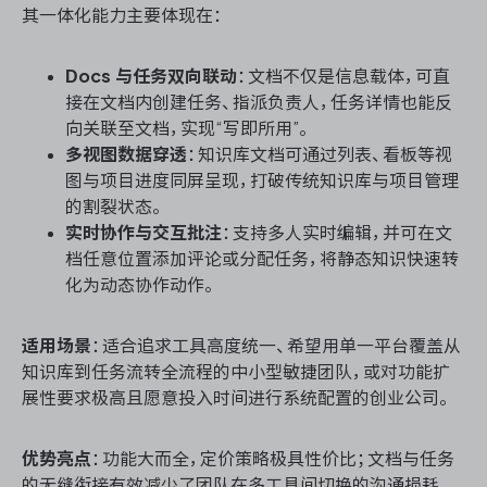
其一体化能力主要体现在：
Docs 与任务双向联动
：文档不仅是信息载体，可直
接在文档内创建任务、指派负责人，任务详情也能反
向关联至文档，实现“写即所用”。
多视图数据穿透
：知识库文档可通过列表、看板等视
图与项目进度同屏呈现，打破传统知识库与项目管理
的割裂状态。
实时协作与交互批注
：支持多人实时编辑，并可在文
档任意位置添加评论或分配任务，将静态知识快速转
化为动态协作动作。
适用场景
：适合追求工具高度统一、希望用单一平台覆盖从
知识库到任务流转全流程的中小型敏捷团队，或对功能扩
展性要求极高且愿意投入时间进行系统配置的创业公司。
优势亮点
：功能大而全，定价策略极具性价比；文档与任务
的无缝衔接有效减少了团队在多工具间切换的沟通损耗。