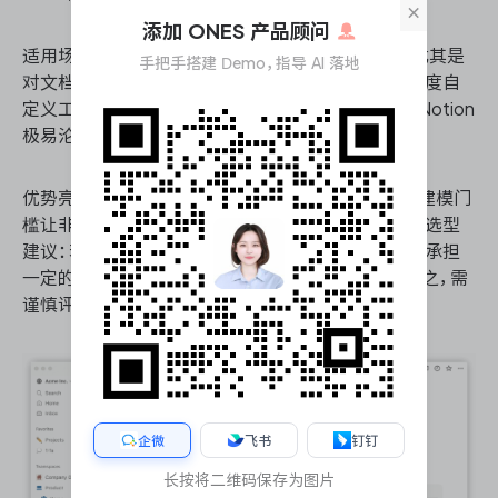
×
添加 ONES 产品顾问
适用场景：适合创意设计、轻量级研发或初创团队，尤其是
手把手搭建 Demo，指导 AI 落地
对文档排版美感有较高要求、业务逻辑非标且需要高度自
定义工作流的组织。若团队缺乏强制的规范约束力，Notion
极易沦为信息沼泽。
优势亮点：极致的编辑体验与排版美学，极低的数据建模门
槛让非技术人员也能快速搭建轻量级项目管理系统。选型
建议：若团队具备较强的信息架构能力且愿为灵活性承担
一定的治理成本，Notion是高性价比的破局之选；反之，需
谨慎评估其落地失控风险。
企微
飞书
钉钉
长按将二维码保存为图片