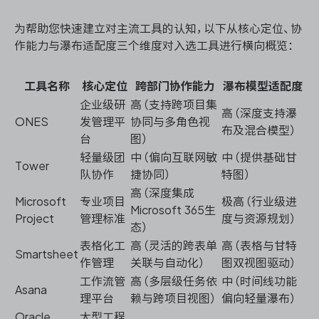
为帮助您快速建立对主流工具的认知，以下从核心定位、协
作能力与瀑布适配度三个维度对入选工具进行横向概览：
工具名称
核心定位
跨部门协作能力
瀑布模型适配度
企业级研
高（支持跨项目集
高（深度支持瀑
ONES
发管理平
协同与多角色视
布及混合模型）
台
图）
轻量级团
中（偏向互联网敏
中（提供基础甘
Tower
队协作
捷协同）
特图）
高（深度集成
Microsoft
专业项目
极高（行业级进
Microsoft 365生
Project
管理标准
度与资源规划）
态）
表格化工
高（灵活的跨表单
高（表格与甘特
Smartsheet
作管理
关联与自动化）
图双视图驱动）
工作流管
高（多层级任务依
中（时间线功能
Asana
理平台
赖与跨项目视图）
偏向轻量瀑布）
Oracle
大型工程