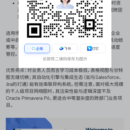
动态报告与多视图看板：可按部门、角色生成实时资
源与进度仪表板，让管理层在同一数据源下透视跨团
队瓶颈。
适用场景：适合强依赖电子表格进行业务流转的传统企业
或中后台职能部门，如制造业供应链协同、大型营销活动统
筹等，需在保持表格操作习惯的同时实现严谨的瀑布进度
企微
飞书
钉钉
管控。
长按将二维码保存为图片
优势亮点：对业务人员而言学习成本极低，表格视图与甘特
图无缝切换；其自动化引擎与集成生态（如与Salesforce、
Jira的打通）能有效串联异构系统。但需注意，面对极大规模
的千人级项目网络图时，其渲染性能与逻辑深度不及
Oracle Primavera P6，更适合中等复杂度的跨部门业务项
目。