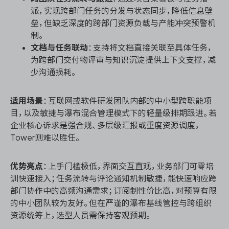
派，实现跨部门任务的分发与状态同步，降低信息壁
垒，但缺乏深度的跨部门资源负载与产能冲突预警机
制。
文档与任务联动
：支持将文档直接关联至具体任务，
为跨部门交付物评审与知识沉淀提供上下文支撑，减
少沟通损耗。
适用场景
：互联网或软件研发团队内部的中小型跨职能项
目，以及敏捷与瀑布混合管理模式下的轻量级排期跟进。若
企业核心诉求是强合规、多层级汇报或重度资源调度，
Tower则难以胜任。
优势亮点
：上手门槛极低，界面交互直观，业务部门可零培
训快速接入；任务流转与评论通知机制敏捷，能快速响应跨
部门协作中的高频沟通需求；订阅制性价比高，对预算有限
的中小团队较为友好。但在严谨的瀑布基线管控与跨组织
资源统筹上，选型人员需保持客观预期。