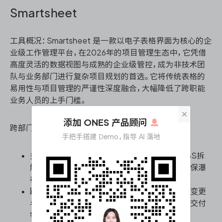
Smartsheet
工具概况：Smartsheet 是一款以电子表格界面为核心的企
业级工作管理平台，在2026年的项目管理生态中，它凭借
高度灵活的数据视图与成熟的企业级管控，成为非技术团
队与业务部门进行复杂项目规划的首选。它将传统表格的
易用性与项目管理的严谨性深度融合，大幅降低了跨职能
业务人员的上手门槛。
×
添加 ONES 产品顾问
跨部门协作瀑布管理能力核心能力：
手把手搭建 Demo，指导 AI 落地
多层级甘特图与依赖联动：支持跨部门复杂WBS拆
解，任务间前置后置依赖关系自动级联调整，确保瀑
布节点变更时各业务线进度同步响应。
跨域自动化工作流：基于规则触发审批、行状态变更
与邮件通知，打破部门间信息壁垒，实现跨职能交付
物的自动流转与催办。