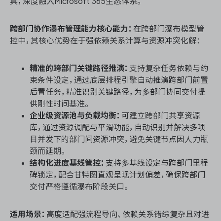
具，深度融入Microsoft 365生态体系。
跨部门协作瀑布管理能力核心能力：
在跨部门瀑布模型管
控中，其核心优势在于强依赖关系计算与资源冲突化解：
精准的跨部门关键路径推演：
支持复杂任务依赖与约
束条件设定，通过底层排程引擎自动推演跨部门前置
后置任务，精准识别关键路径，为多部门协同交付提
供刚性时间基准。
企业级资源池与负载均衡：
可建立跨部门共享资源
库，通过资源调配与平滑功能，自动识别并解决多项
目并发下的部门间资源冲突，避免关键节点因人力瓶
颈而延期。
结构化进度基线管控：
支持多基线设定与跨部门里程
碑锁定，配合甘特图直观呈现计划偏差，确保跨部门
交付严格遵循瀑布阶段关口。
适用场景：
高度适配强流程导向、依赖关系错综复杂且对进