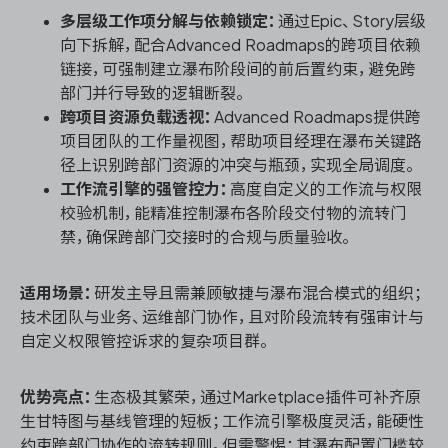
多层级工作项分解与依赖锁定：
通过Epic、Story层级
向下拆解，配合Advanced Roadmaps的跨项目依赖
链接，可强制建立瀑布阶段间的前后置约束，避免跨
部门并行导致的逻辑断裂。
跨项目资源负载透视：
Advanced Roadmaps提供跨
项目团队的工作量视图，帮助项目经理在瀑布关键路
径上识别跨部门资源的冲突与瓶颈，实现全局调度。
工作流引擎的强管控力：
高度自定义的工作流与权限
校验机制，能精准控制瀑布各阶段交付物的流转门
禁，确保跨部门交接时的合规与质量验收。
适用场景：
研发主导且需兼顾敏捷与瀑布混合模式的组织；
技术团队与业务、运维部门协作，且对阶段流转有强审计与
自定义权限管控诉求的复杂项目群。
优势亮点：
生态极其繁荣，通过Marketplace插件可补齐原
生甘特图与基线管理的短板；工作流引擎极度灵活，能硬性
约束跨部门协作的流转规则。但需警惕：其瀑布配置门槛较