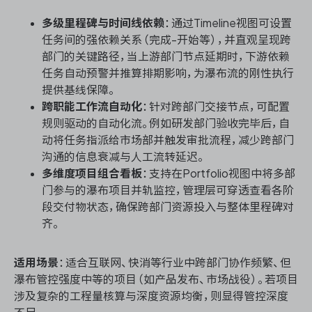
多级里程碑与时间线依赖
：通过Timeline视图可设置
任务间的强依赖关系（完成-开始等），并直观呈现跨
部门的关键路径，当上游部门节点延期时，下游依赖
任务自动预警并推算排期影响，为瀑布流的刚性执行
提供基线保障。
跨职能工作流自动化
：针对跨部门交接节点，可配置
规则驱动的自动化流。例如研发部门验收完毕后，自
动将任务指派给市场部并触发审批流程，减少跨部门
沟通的信息衰减与人工流转延迟。
多维度项目组合看板
：支持在Portfolio视图中将多部
门参与的瀑布项目并轨监控，管理层可穿透查看各阶
段交付物状态，确保跨部门资源投入与整体里程碑对
齐。
适用场景
：适合互联网、快消等行业中跨部门协作频繁、但
瀑布管控强度中等的项目（如产品发布、市场战役）。若项目
涉及复杂的工程量核算与深度资源均衡，则显得管控深度