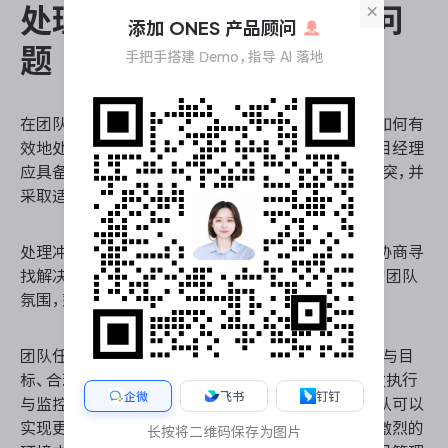
×
处理团队协作中的冲突与问
添加 ONES 产品顾问
题
手把手搭建 Demo，指导 AI 落地
在团队任务协作过程中，冲突和问题是不可避免的。如何有
效地处理这些挑战，是确保团队高效运作的关键。项目经理
应具备敏锐的洞察力，能够及时发现团队中的潜在冲突，并
采取适当的措施进行调解。
处理冲突时，应首先了解冲突的根源，并通过沟通和协商寻
找解决方案。此外，项目经理应创造一个开放、包容的团队
氛围，鼓励成员表达意见和建议，减少冲突的发生。
团队任务协作是项目成功的基石。通过明确团队任务与目
标、合理分配角色与职责、科学规划与分解任务、有效执行
企微
飞书
钉钉
与监控任务，以及妥善处理协作中的冲突与问题，团队可以
实现更高效的协作，推动项目顺利完成。在当今竞争激烈的
长按将二维码保存为图片