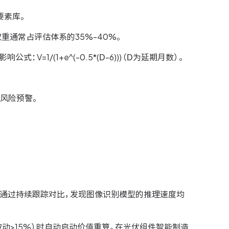
要素库。
重通常占评估体系的35%-40%。
1/(1+e^(-0.5*(D-6)))（D为延期月数）。
高风险预警。
队通过持续跟踪对比，发现图像识别模型的推理速度均
动>15%）时自动启动价值重算。在光伏组件智能制造